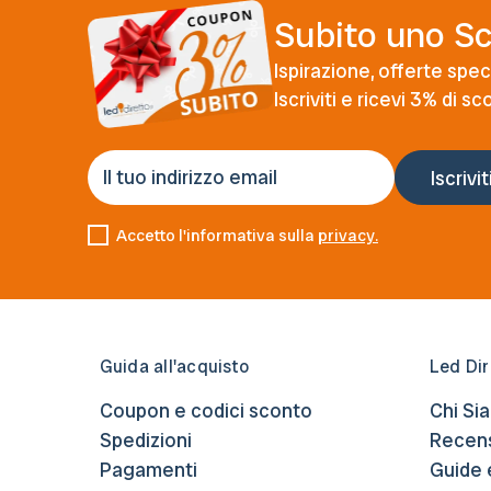
Subito uno S
Ispirazione, offerte speci
Iscriviti e ricevi 3% di s
Accetto l'informativa sulla
privacy.
Guida all'acquisto
Led Dir
Coupon e codici sconto
Chi Si
Spedizioni
Recens
Pagamenti
Guide 