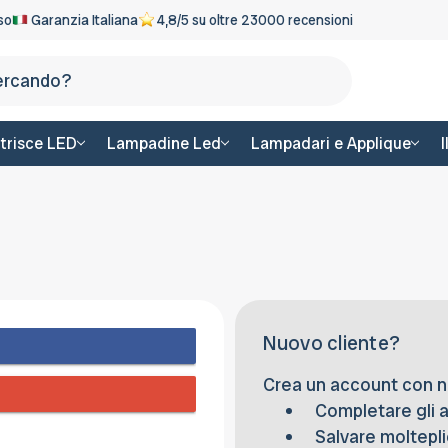
eso
Garanzia Italiana
4,8/5 su oltre 23000 recensioni
Cerca
trisce LED
Lampadine Led
Lampadari e Applique
Nuovo cliente?
Crea un account con noi
Completare gli 
Salvare molteplic