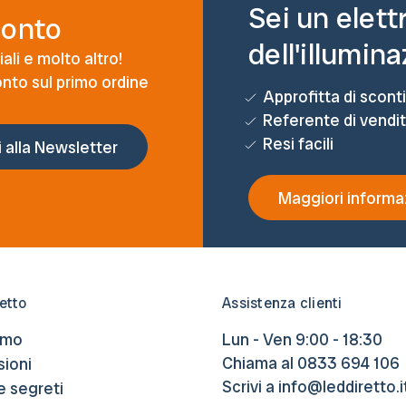
Sei un elett
conto
dell'illumin
ali e molto altro!
conto sul primo ordine
Approfitta di sconti
Referente di vendi
Resi facili
Maggiori informa
etto
Assistenza clienti
amo
Lun - Ven 9:00 - 18:30
Chiama al
0833 694 106
ioni
Scrivi a
info@leddiretto.i
e segreti