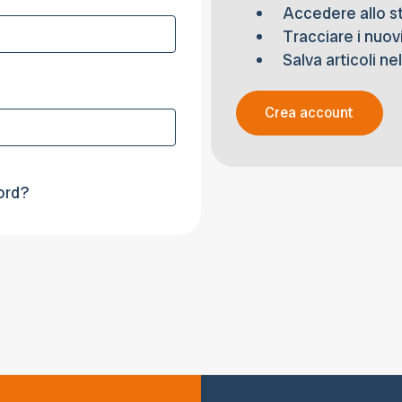
Accedere allo st
Tracciare i nuovi
Salva articoli ne
Crea account
ord?