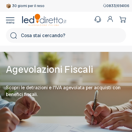
30 giorni per il reso
Garanzia Italiana
0833/694106
Cerca
Agevolazioni Fiscali
Scopri le detrazioni e l’IVA agevolata per acquisti con
benefici fiscali.