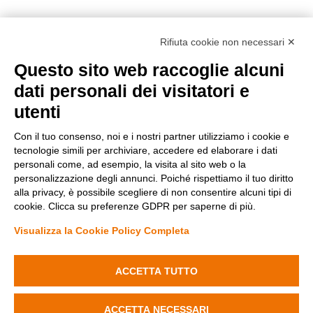
Rifiuta cookie non necessari ✕
Questo sito web raccoglie alcuni
Metodi di pagamento
dati personali dei visitatori e
utenti
Con il tuo consenso, noi e i nostri partner utilizziamo i cookie e
tecnologie simili per archiviare, accedere ed elaborare i dati
personali come, ad esempio, la visita al sito web o la
personalizzazione degli annunci. Poiché rispettiamo il tuo diritto
Condizioni di vendita
alla privacy, è possibile scegliere di non consentire alcuni tipi di
Privacy Policy
cookie. Clicca su preferenze GDPR per saperne di più.
Cookie Policy
Modifica preferenze Cookie
Visualizza la Cookie Policy Completa
ACCETTA TUTTO
Fenyx Italia SRL - Sede operativa: Ugento (LE) 73059 Via delle industrie
n. 14 - C.F./P.IVA 04690170750
ACCETTA NECESSARI