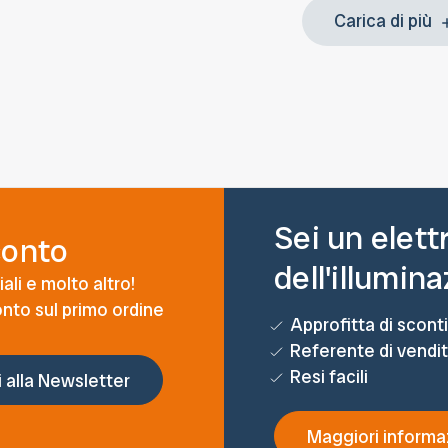
Carica di più
Sei un elett
conto
dell'illumin
ali e molto altro!
conto sul primo ordine
Approfitta di sconti
Referente di vendi
Resi facili
Maggiori informa