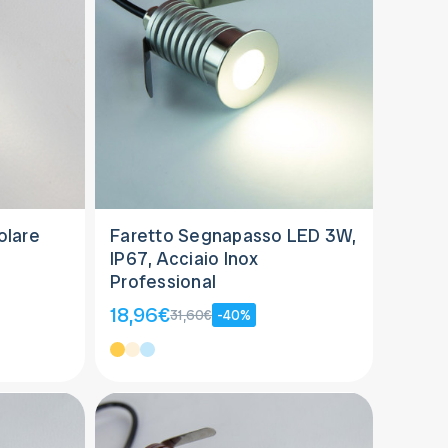
olare
Faretto Segnapasso LED 3W,
IP67, Acciaio Inox
Professional
18,96€
31,60€
-40%