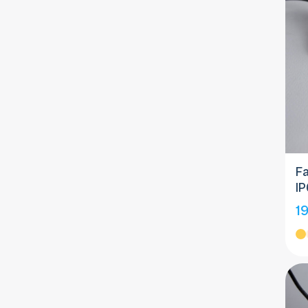
F
IP
19