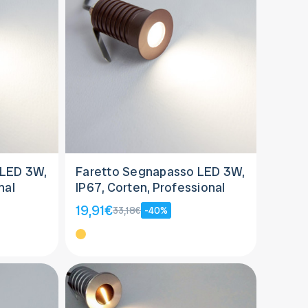
 LED 3W,
Faretto Segnapasso LED 3W,
nal
IP67, Corten, Professional
19,91€
33,18€
-40%