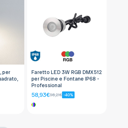
, per
Faretto LED 3W RGB DMX512
uadrato,
per Piscine e Fontane IP68 -
Professional
58,93€
98,21€
-40%