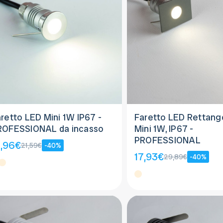
retto LED Mini 1W IP67 -
Faretto LED Rettang
ROFESSIONAL da incasso
Mini 1W, IP67 -
PROFESSIONAL
2,96€
21,59€
-40%
17,93€
29,89€
-40%