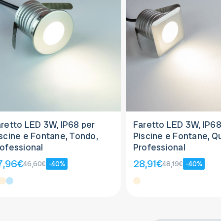
retto LED 3W, IP68 per
Faretto LED 3W, IP68
scine e Fontane, Tondo,
Piscine e Fontane, Q
ofessional
Professional
7,96€
28,91€
46,60€
-40%
48,19€
-40%