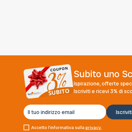
Subito uno S
Ispirazione, offerte speci
Iscriviti e ricevi 3% di s
Accetto l'informativa sulla
privacy.