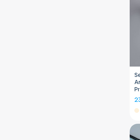
S
An
Pr
2