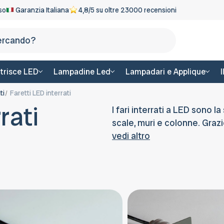
eso
Garanzia Italiana
4,8/5 su oltre 23000 recensioni
Cerca
trisce LED
Lampadine Led
Lampadari e Applique
ti
Faretti LED interrati
rati
I fari interrati a LED sono la
scale, muri e colonne. Grazi
vedi altro