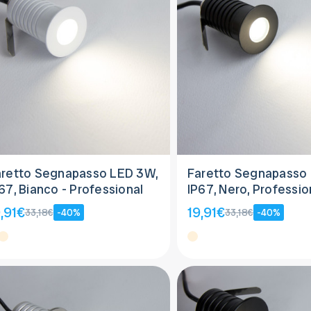
aretto Segnapasso LED 3W,
Faretto Segnapasso
67, Bianco - Professional
IP67, Nero, Professio
,91€
19,91€
33,18€
-40%
33,18€
-40%