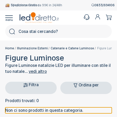
Spedizione Gratis
30 giorni per il reso
da 99€ in 24/48h
0833/694106
Cerca
Home
Illuminazione Esterni
Catenarie e Catene Luminose
Figure Lumin
Figure Luminose
Figure Luminose natalizie LED per illuminare con stile il
tuo natale....
vedi altro
Filtra
Ordina per
Prodotti trovati: 0
Non ci sono prodotti in questa categoria.