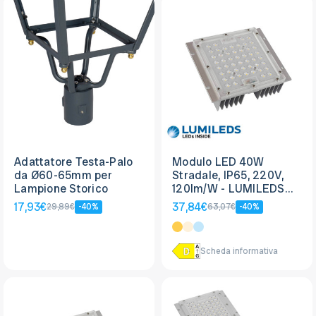
Adattatore Testa-Palo
Modulo LED 40W
da Ø60-65mm per
Stradale, IP65, 220V,
Lampione Storico
120lm/W - LUMILEDS
LED
17,93€
37,84€
29,89€
-40%
63,07€
-40%
Scheda informativa