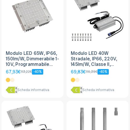
Modulo LED 65W, IP66,
Modulo LED 40W
150lm/W, Dimmerabile 1-
Stradale, IP66, 220V,
10V, Programmabile
145lm/W, Classe II,
driver Philips
LUMILEDS LED
67,93€
69,83€
113,22€
-40%
116,39€
-40%
Scheda informativa
Scheda informativa