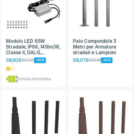
Modulo LED 65W
Palo Componibile 3
Stradale, IP66, 145lm/W,
Metri per Armature
Classe II, DALI2,
stradali e Lampioni
LUMILEDS LED
98,82€
98,97€
164,70€
-40%
164,94€
-40%
Scheda informativa