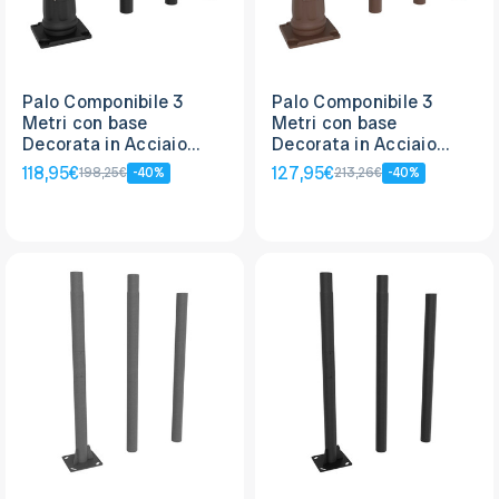
Palo Componibile 3
Palo Componibile 3
Metri con base
Metri con base
Decorata in Acciaio
Decorata in Acciaio
Nero
Corten
118,95€
127,95€
198,25€
-40%
213,26€
-40%