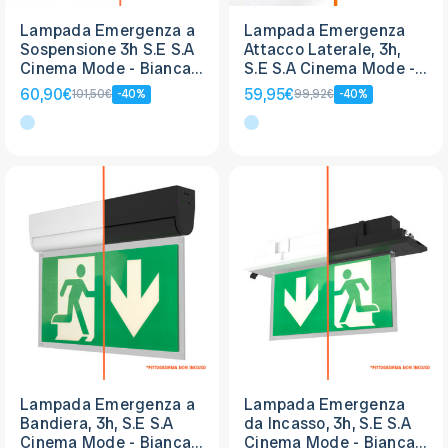
Lampada Emergenza a
Lampada Emergenza
Sospensione 3h S.E S.A
Attacco Laterale, 3h,
Cinema Mode - Bianca
S.E S.A Cinema Mode -
o Nera
Bianca o Nera
60,90€
59,95€
101,50€
-40%
99,92€
-40%
Lampada Emergenza a
Lampada Emergenza
Bandiera, 3h, S.E S.A
da Incasso, 3h, S.E S.A
Cinema Mode - Bianca
Cinema Mode - Bianca