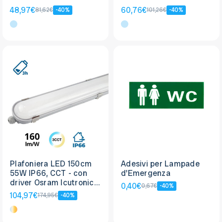
o Nera
o Nera
48,97€
60,76€
81,62€
-40%
101,26€
-40%
Plafoniera LED 150cm
Adesivi per Lampade
55W IP66, CCT - con
d'Emergenza
driver Osram Icutronic -
0,40€
0,67€
-40%
con Kit di Emergenza
104,97€
174,95€
-40%
Integrato