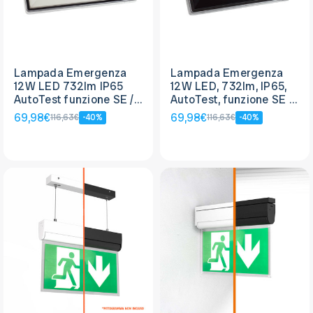
Lampada Emergenza
Lampada Emergenza
12W LED 732lm IP65
12W LED, 732lm, IP65,
AutoTest funzione SE /
AutoTest, funzione SE /
SA, Bianca
SA
69,98€
69,98€
116,63€
-40%
116,63€
-40%