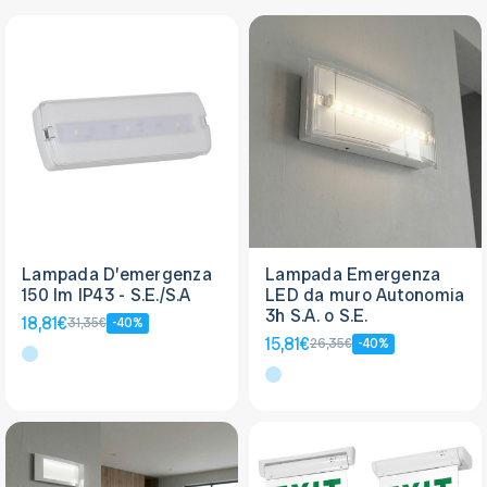
Lampada D’emergenza
Lampada Emergenza
150 lm IP43 - S.E./S.A
LED da muro Autonomia
3h S.A. o S.E.
18,81€
31,35€
-40%
15,81€
26,35€
-40%