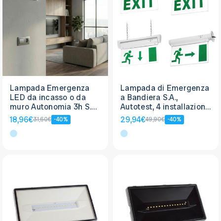
Lampada Emergenza
Lampada di Emergenza
LED da incasso o da
a Bandiera S.A.,
muro Autonomia 3h S.A.
Autotest, 4 installazioni
o S.E.
in 1
18,96€
29,94€
31,60€
-40%
49,90€
-40%