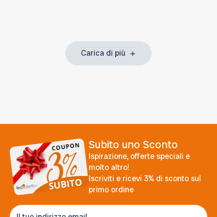
Carica di più
Subito uno Sconto
Ispirazione, offerte speciali e
molto altro!
Iscriviti e ricevi 3% di sconto sul
primo ordine