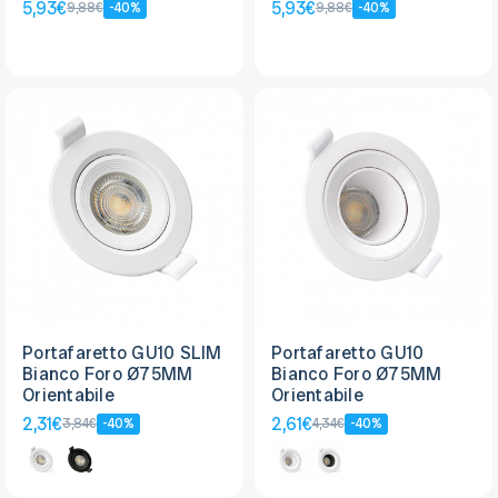
315x163mm
315x163mm
5,93€
5,93€
9,88€
-40%
9,88€
-40%
Portafaretto GU10 SLIM
Portafaretto GU10
Bianco Foro Ø75MM
Bianco Foro Ø75MM
Orientabile
Orientabile
2,31€
2,61€
3,84€
-40%
4,34€
-40%