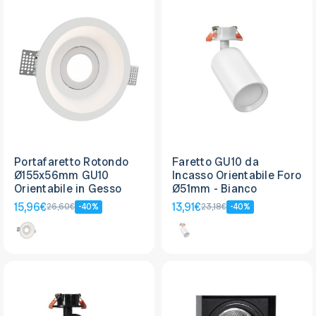
Portafaretto Rotondo
Faretto GU10 da
Ø155x56mm GU10
Incasso Orientabile Foro
Orientabile in Gesso
Ø51mm - Bianco
15,96€
13,91€
26,60€
-40%
23,18€
-40%