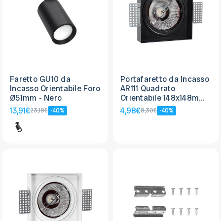
Faretto GU10 da
Portafaretto da Incasso
Incasso Orientabile Foro
AR111 Quadrato
Ø51mm - Nero
Orientabile 148x148mm -
Nero
13,91€
4,98€
23,18€
-40%
8,30€
-40%