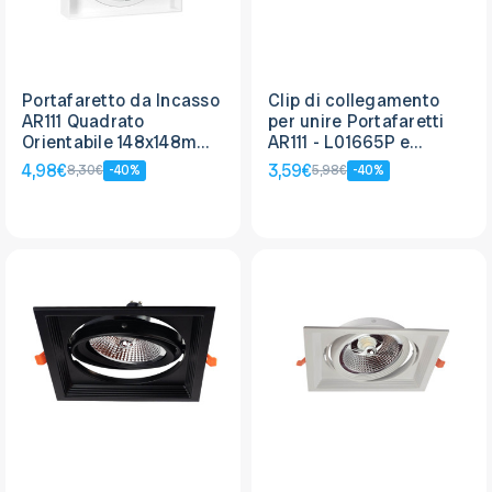
Portafaretto da Incasso
Clip di collegamento
AR111 Quadrato
per unire Portafaretti
Orientabile 148x148mm -
AR111 - L01665P e
Bianco
L01666P
4,98€
3,59€
8,30€
-40%
5,98€
-40%