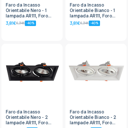
Faro da Incasso
Faro da Incasso
Orientabile Nero - 1
Orientabile Bianco - 1
lampada AR111, Foro
lampada AR111, Foro
165x165mm
165x165mm
3,81€
3,81€
6,34€
-40%
6,34€
-40%
Faro da Incasso
Faro da Incasso
Orientabile Nero - 2
Orientabile Bianco - 2
lampade AR111, Foro
lampade AR111, Foro