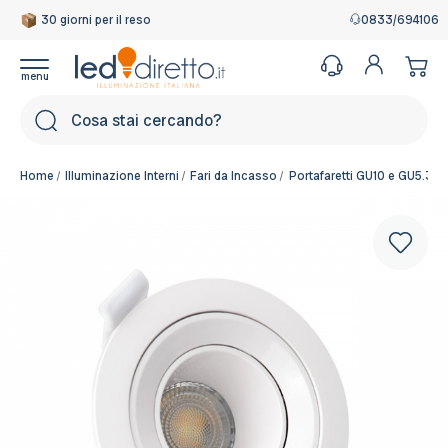
30 giorni per il reso
0833/694106
Cerca
Home
Illuminazione Interni
Fari da Incasso
Portafaretti GU10 e GU5.3
Colore del corpo:
Bianco