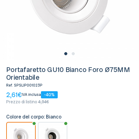
Disponibile, Spedito in 24/48 ore
Portafaretto GU10 Bianco Foro Ø75MM
Orientabile
Ref.
SPSLIP001023P
2,61€
-40%
IVA inclusa
Prezzo di listino
4,34€
Colore del corpo:
Bianco