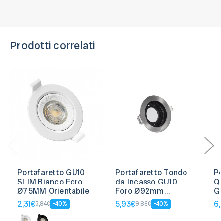
Prodotti correlati
Portafaretto GU10
Portafaretto Tondo
P
SLIM Bianco Foro
da Incasso GU10
Q
Ø75MM Orientabile
Foro Ø92mm
G
Orientabile
9
2,31€
5,93€
6
3,84€
-40%
9,88€
-40%
O