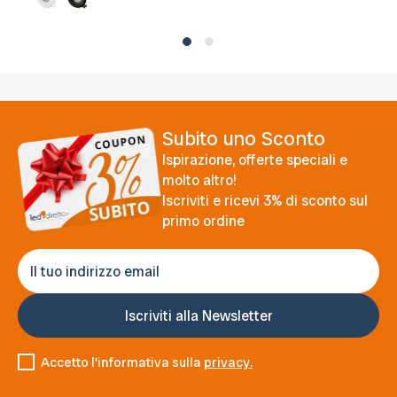
Subito uno Sconto
Ispirazione, offerte speciali e
molto altro!
Iscriviti e ricevi 3% di sconto sul
primo ordine
Accetto l'informativa sulla
privacy.