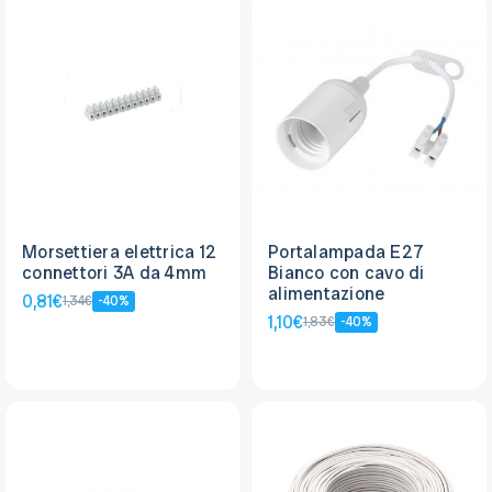
Morsettiera elettrica 12
Portalampada E27
connettori 3A da 4mm
Bianco con cavo di
alimentazione
0,81€
1,34€
-40%
1,10€
1,83€
-40%