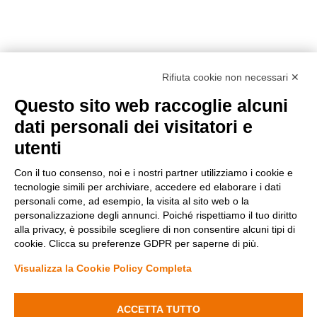
Rifiuta cookie non necessari ✕
Questo sito web raccoglie alcuni
Metodi di pagamento
dati personali dei visitatori e
utenti
Con il tuo consenso, noi e i nostri partner utilizziamo i cookie e
tecnologie simili per archiviare, accedere ed elaborare i dati
personali come, ad esempio, la visita al sito web o la
personalizzazione degli annunci. Poiché rispettiamo il tuo diritto
Condizioni di vendita
alla privacy, è possibile scegliere di non consentire alcuni tipi di
Privacy Policy
cookie. Clicca su preferenze GDPR per saperne di più.
Cookie Policy
Modifica preferenze Cookie
Visualizza la Cookie Policy Completa
ACCETTA TUTTO
Fenyx Italia SRL - Sede operativa: Ugento (LE) 73059 Via delle industrie