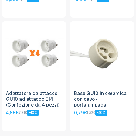
Adattatore da attacco
Base GU10 in ceramica
GU10 ad attacco E14
con cavo -
(Confezione da 4 pezzi)
portalampada
4,68€
0,79€
7,81€
-40%
1,32€
-40%