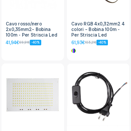
Cavo rosso/nero
Cavo RGB 4x0,32mm2 4
2x0,35mm2– Bobina
colori – Bobina 100m -
100m - Per Striscia Led
Per Striscia Led
41,94€
61,93€
69,91€
-40%
103,21€
-40%