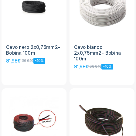
Cavo nero 2x0,75mm2–
Cavo bianco
Bobina 100m
2x0,75mm2– Bobina
100m
81,98€
136,64€
-40%
81,98€
136,64€
-40%