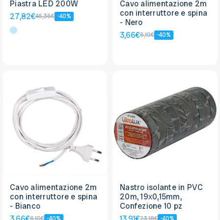
Piastra LED 200W
Cavo alimentazione 2m
con interruttore e spina
27,82€
46,36€
-40%
- Nero
3,66€
6,10€
-40%
Cavo alimentazione 2m
Nastro isolante in PVC
con interruttore e spina
20m, 19х0,15mm,
- Bianco
Confezione 10 pz
3,66€
13,91€
6,10€
-40%
23,18€
-40%