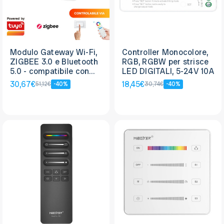
Modulo Gateway Wi-Fi,
Controller Monocolore,
ZIGBEE 3.0 e Bluetooth
RGB, RGBW per strisce
5.0 - compatibile con
LED DIGITALI, 5-24V 10A
Alexa, Google Home e
30,67€
18,45€
51,12€
-40%
30,74€
-40%
Tuya