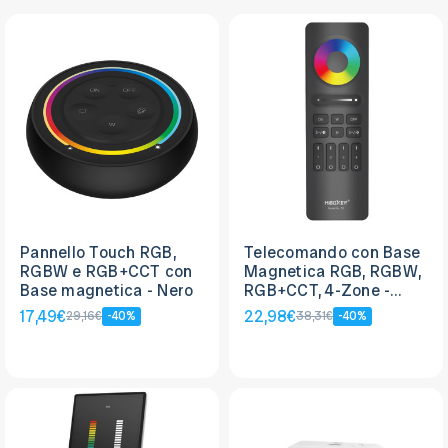
Pannello Touch RGB,
Telecomando con Base
RGBW e RGB+CCT con
Magnetica RGB, RGBW,
Base magnetica - Nero
RGB+CCT, 4-Zone -
Nero
17,49€
22,98€
29,16€
-40%
38,31€
-40%