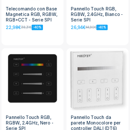
Telecomando con Base
Pannello Touch RGB,
Magnetica RGB, RGBW,
RGBW, 2.4GHz, Bianco -
RGB+CCT - Serie SPI
Serie SPI
22,98€
26,94€
38,31€
-40%
44,90€
-40%
Pannello Touch RGB,
Pannello Touch da
RGBW, 2.4GHz, Nero -
parete Monocolore per
Serie SPI
controller DALI (DT6)