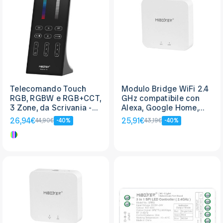
Telecomando Touch
Modulo Bridge WiFi 2.4
RGB, RGBW e RGB+CCT,
GHz compatibile con
3 Zone, da Scrivania -
Alexa, Google Home,
Nero
IFTTT, Siri Shortcuts -
26,94€
25,91€
44,90€
-40%
43,19€
-40%
Tuya