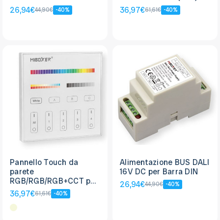
26,94€
36,97€
44,90€
-40%
61,61€
-40%
Pannello Touch da
Alimentazione BUS DALI
parete
16V DC per Barra DIN
RGB/RGB/RGB+CCT per
26,94€
44,90€
-40%
controller DALI (DT8)
36,97€
61,61€
-40%