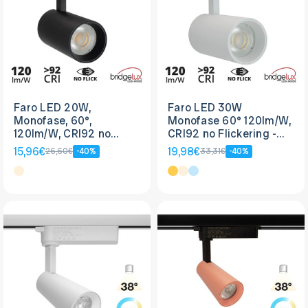
Faro LED 20W,
Faro LED 30W
Monofase, 60°,
Monofase 60° 120lm/W,
120lm/W, CRI92 no
CRI92 no Flickering -
Flickering - BRIDGELUX
BRIDGELUX LED
15,96€
19,98€
26,60€
-40%
33,31€
-40%
LED