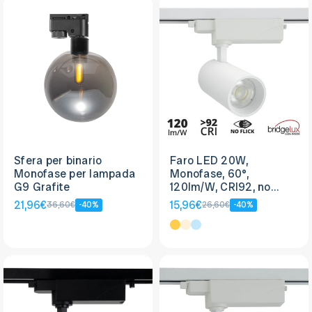
Sfera per binario
Faro LED 20W,
Monofase per lampada
Monofase, 60°,
G9 Grafite
120lm/W, CRI92, no
Flickering - BRIDGELUX
21,96€
15,96€
36,60€
-40%
26,60€
-40%
LED