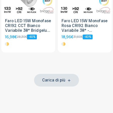
Faro LED 15W Monofase
Faro LED 15W Monofase
CRI92 CCT Bianco
Rosa CRI92 Bianco
Variabile 38° Bridgelux
Variabile 38° -
LED
Bridgelux LED
16,98€
18,96€
28,30€
-40%
31,60€
-40%
Carica di più