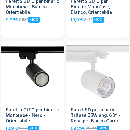
Faretto GU10 per binario
Faretto GU10 per
Monofase - Bianco -
Binario Monofase,
Orientabile
Bianco, Orientabile
9,96€
10,91€
16,59€
-40%
18,18€
-40%
Faretto GU10 per binario
Faro LED per binario
Monofase - Nero -
Trifase 35W ang. 60° -
Orientabile
Rosa per Banco Carni
10,91€
59,29€
18,18€
-40%
98,82€
-40%