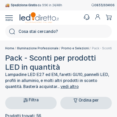
Spedizione Gratis
30 giorni per il reso
da 99€ in 24/48h
0833/694106
Cerca
Home
Illuminazione Professionale
Promo e Selezioni
Pack - Sconti per
Pack - Sconti per prodotti
LED in quantità
Lampadine LED E27 ed E14, faretti GU10, pannelli LED,
profili in alluminio, e molti altri prodotti in sconto
quantità. Basterà acquistar...
vedi altro
Filtra
Ordina per
Prodotti trovati: 56