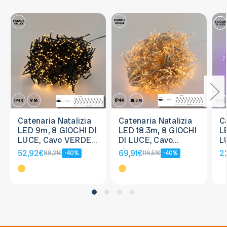
Catenaria Natalizia
Catenaria Natalizia
C
LED 9m, 8 GIOCHI DI
LED 18.3m, 8 GIOCHI
L
LUCE, Cavo VERDE,
DI LUCE, Cavo
L
IP44
TRASPARENTE, IP44
T
52,92€
69,91€
2
88,21€
-40%
116,51€
-40%
L