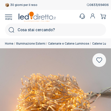
30 giorni per il reso
0833/694106
Cerca
Home
Illuminazione Esterni
Catenarie e Catene Luminose
Catene Lumin
Colore:
Bianco Caldo 2200 - 2300 °K
16 Disponibili, Spedito in 24/48 ore