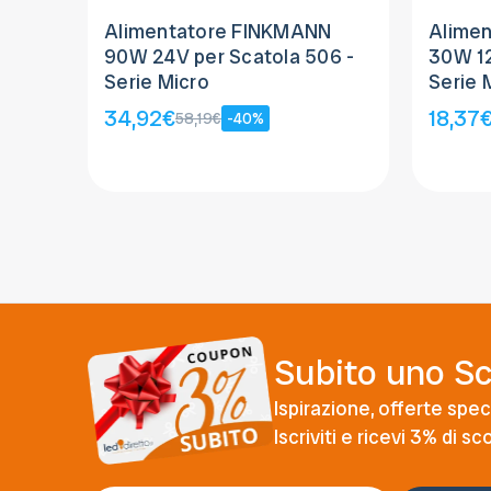
Alimentatore FINKMANN
Alime
90W 24V per Scatola 506 -
30W 12
Serie Micro
Serie 
34,92€
18,37
58,19€
-40%
Subito uno S
Ispirazione, offerte speci
Iscriviti e ricevi 3% di s