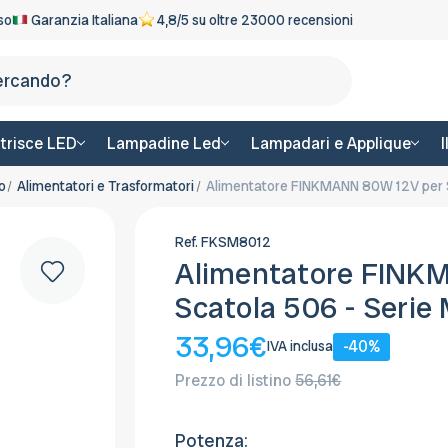
eso
Garanzia Italiana
4,8/5 su oltre 23000 recensioni
Cerca
trisce LED
Lampadine Led
Lampadari e Applique
o
Alimentatori e Trasformatori
Alimentatore FINKMANN 80W 12V per S
Ref.
FKSM8012
Alimentatore FINK
Scatola 506 - Serie 
33,96€
-40%
IVA inclusa
Prezzo di listino
56,61€
Potenza: