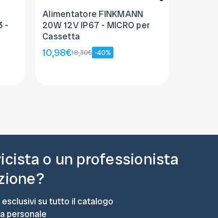
Alimentatore FINKMANN
 -
20W 12V IP67 - MICRO per
Cassetta
10,98€
18,30€
-40%
ricista o un professionista
azione?
 esclusivi su tutto il catalogo
ta personale