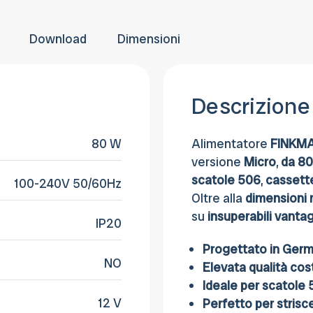
provvederemo a fatturare e rettificare il
entro 30 giorni dalla consegna.
pagamento
Download
Dimensioni
Descrizione
80 W
Alimentatore
FINKM
versione
Micro
,
da 80
scatole 506
,
cassette
100-240V 50/60Hz
Oltre alla
dimensioni
su
insuperabili
vantag
IP20
Progettato in Germ
NO
Elevata qualità cos
Ideale per scatole 5
12 V
Perfetto per strisc