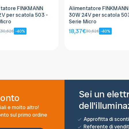
ntatore FINKMANN
Alimentatore FINKMANN
V per scatola 503 -
30W 24V per scatola 503
Micro
Serie Micro
€
18,37€
30,62€
-40%
30,62€
-40%
Sei un elett
conto
dell'illumin
ali e molto altro!
conto sul primo ordine
Approfitta di sconti
Referente di vendi