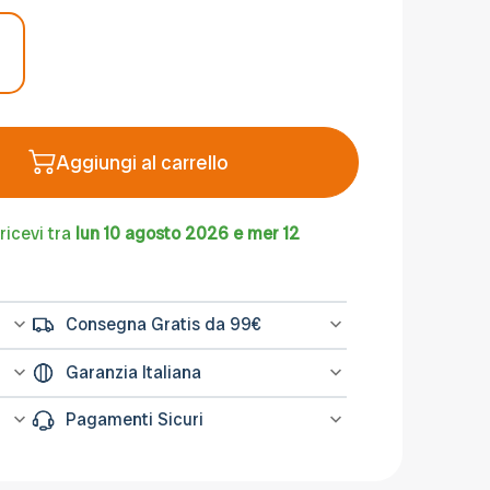
Aggiungi al carrello
ricevi tra
lun 10 agosto 2026 e mer 12
Consegna Gratis da 99€
l
Spedizione gratuita sugli ordini di importo
Garanzia Italiana
na
minimo 99€
L’assistenza per tutti i prodotti avviene in
Pagamenti Sicuri
Italia, il nostro servizio post-vendita è a
tua disposizione.
Le transazioni avvengono su sistemi
ati
protetti come PayPal o Banca Sella. Puoi