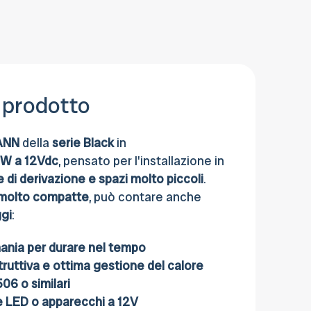
pagare anche con Contrassegno, Carta
di credito, Bonifico bancario o al Ritiro in
sede.
 prodotto
ANN
della
serie Black
in
W a 12Vdc
, pensato per l'installazione in
 di derivazione e spazi molto piccoli
.
 molto compatte
, può contare anche
gi
:
ania per durare nel tempo
truttiva e ottima gestione del calore
06 o similari
e LED o apparecchi a 12V