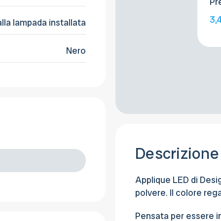
Pr
3,
alla lampada installata
Nero
Descrizione
Applique LED di Desig
polvere. Il colore reg
Pensata per essere in