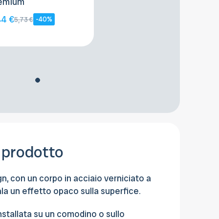
emium
44 €
-40%
5,73 €
 prodotto
n, con un corpo in acciaio verniciato a
ala un effetto opaco sulla superfice.
stallata su un comodino o sullo