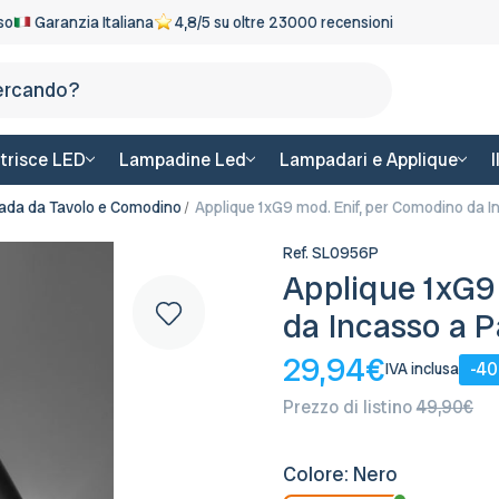
eso
Garanzia Italiana
4,8/5 su oltre 23000 recensioni
Cerca
trisce LED
Lampadine Led
Lampadari e Applique
da da Tavolo e Comodino
Applique 1xG9 mod. Enif, per Comodino da I
Ref.
SL0956P
Applique 1xG9
da Incasso a P
29,94€
-4
IVA inclusa
Prezzo di listino
49,90€
Colore:
Nero