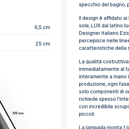
specchio del bagno, pe
Il design è affidato 
sole, LUX dal latino l
6,5 cm
Designer italiano Ezio
percepisce nelle linee
25 cm
caratteristiche della 
La qualità costruttiv
immediatamente al ta
interamente a mano in 
produzione, ogni fase
solo componenti di or
richiede spesso l'inter
con incredibile scrupo
piccoli.
La lampada monta 1 l