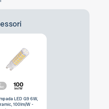
i
cessori
mpada LED G9 6W,
ramic, 100lm/W -