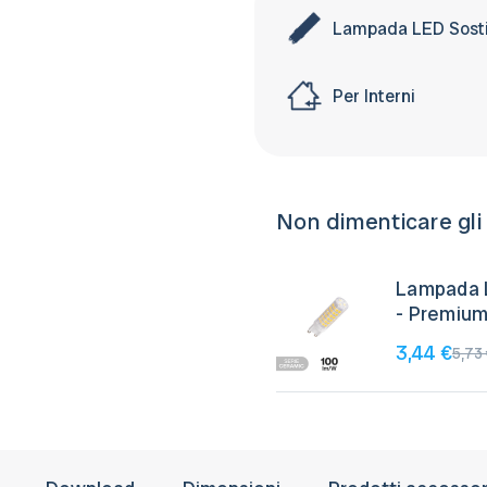
possibilità di restituire i pro
Parete
Parete
provvederemo a fatturare e 
acquistati entro 30 giorni d
Lampada LED Sostit
il pagamento
consegna.
Per Interni
Non dimenticare gli
Lampada 
- Premiu
3,44 €
5,73