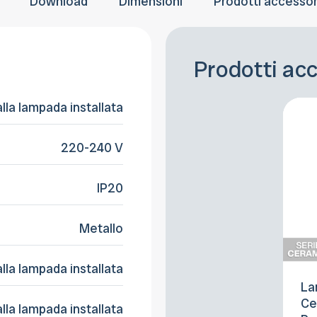
Download
Dimensioni
Prodotti accessor
Prodotti ac
alla lampada installata
220-240 V
IP20
Metallo
alla lampada installata
La
Ce
alla lampada installata