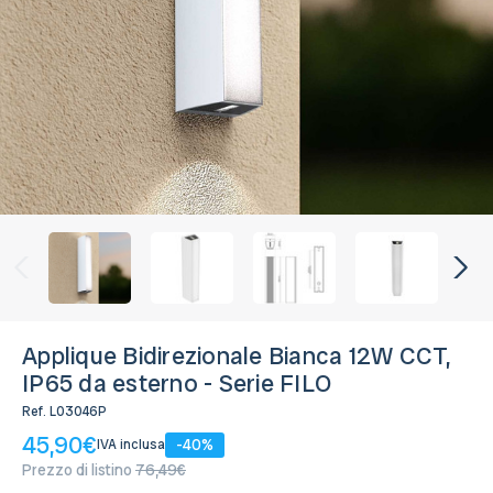
Applique Bidirezionale Bianca 12W CCT,
IP65 da esterno - Serie FILO
Ref.
L03046P
45,90€
-40%
IVA inclusa
Prezzo di listino
76,49€