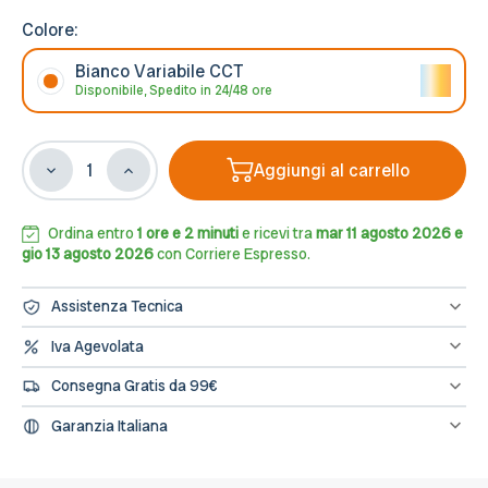
Colore:
Bianco Variabile CCT
Disponibile, Spedito in 24/48 ore
Aggiungi al carrello
Diminuisci
Aumenta
la
la
quantità
quantità
di
di
Ordina entro
1 ore e 2 minuti
e ricevi tra
mar 11 agosto 2026 e
Applique
Applique
gio 13 agosto 2026
con Corriere Espresso.
Bidirezionale
Bidirezionale
Bianca
Bianca
Assistenza Tecnica
12W
12W
CCT,
CCT,
Hai bisogno di assistenza? Contattaci al numero 0833/694106
Iva Agevolata
oppure scrivici una mail a info@leddiretto.it
IP65
IP65
Se hai diritto all'IVA agevolata o alla detrazione fiscale puoi
da
da
Consegna Gratis da 99€
concludere l'ordine direttamente dal sito segnalandolo nelle note
esterno
esterno
dell'ordine e provvederemo a fatturare e rettificare il pagamento
Spedizione gratuita sugli ordini di importo minimo 99€
-
-
Garanzia Italiana
Serie
Serie
L’assistenza per tutti i prodotti avviene in Italia, il nostro servizio
FILO
FILO
post-vendita è a tua disposizione.