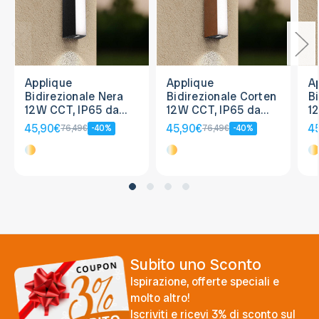
Applique
Applique
A
Bidirezionale Nera
Bidirezionale Corten
Bi
12W CCT, IP65 da
12W CCT, IP65 da
1
esterno - Serie FILO
esterno - Serie FILO
es
45,90€
45,90€
4
76,49€
-40%
76,49€
-40%
Subito uno Sconto
Ispirazione, offerte speciali e
molto altro!
Iscriviti e ricevi 3% di sconto sul