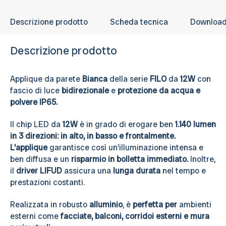
Descrizione prodotto
Scheda tecnica
Downloa
Descrizione prodotto
Applique da parete
Bianca
della serie
FILO
da
12W
con
fascio di luce
bidirezionale
e
protezione da acqua e
polvere IP65.
Il chip LED da
12W
è in grado di erogare ben
1.140 lumen
in 3 direzioni: in alto, in basso e frontalmente.
L'applique
garantisce così un'illuminazione intensa e
ben diffusa e un
risparmio in bolletta immediato.
Inoltre,
il
driver LIFUD
assicura una
lunga durata
nel tempo e
prestazioni costanti.
Realizzata in robusto
alluminio
, è
perfetta per
ambienti
esterni come
facciate, balconi, corridoi esterni e mura