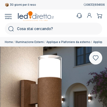
30 giorni per il reso
Garanzia Italiana
0833/694106
Cerca
Home
Illuminazione Esterni
Applique e Plafoniere da esterno
Applique 
Base: