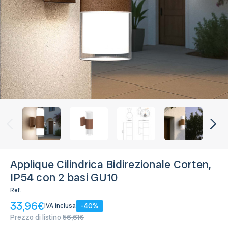
GU10
16 Disponibili, Spedito in 24/48 ore
Applique Cilindrica Bidirezionale Corten,
IP54 con 2 basi GU10
Ref.
33,96€
-40%
IVA inclusa
Prezzo di listino
56,61€