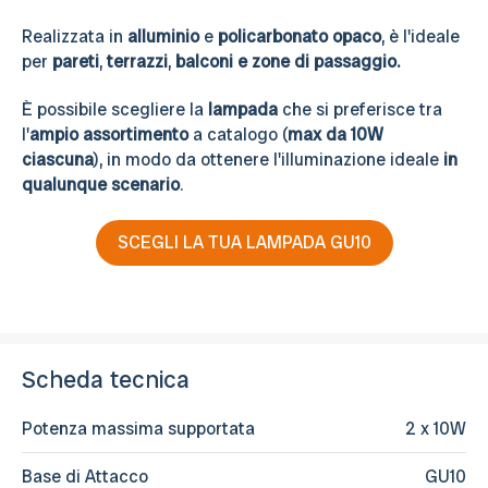
Realizzata in
alluminio
e
policarbonato opaco
, è l'ideale
per
pareti
,
terrazzi
,
balconi e
zone di passaggio.
È possibile scegliere la
lampada
che si preferisce tra
l'
ampio assortimento
a catalogo (
max da 10W
ciascuna
), in modo da ottenere l'illuminazione ideale
in
qualunque scenario
.
SCEGLI LA TUA LAMPADA GU10
Scheda tecnica
Potenza massima supportata
2 x 10W
Base di Attacco
GU10