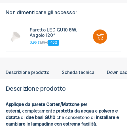
Non dimenticare gli accessori
Faretto LED GU10 8W,
Angolo 120°
3,95 €
-40%
6,59 €
Descrizione prodotto
Scheda tecnica
Downloa
Descrizione prodotto
Applique da pa
rete Corten/Mattone per
esterni,
completamente
protetta da acqua
e
polvere e
dotata
di
due basi GU10
che consentono di
installare e
cambiare le lampadine con estrema facilità
.