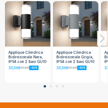
Applique Cilindrica
Applique Cilindrica
A
Bidirezionale Nera,
Bidirezionale Grigia,
Bi
IP54 con 2 basi GU10
IP54 con 2 basi GU10
I
33,96€
33,96€
3
56,61€
-40%
56,61€
-40%