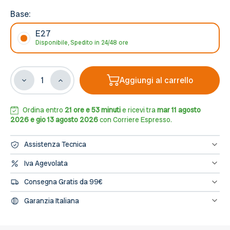
Base:
E27
Disponibile, Spedito in 24/48 ore
Aggiungi al carrello
Diminuisci
Aumenta
la
la
quantità
quantità
di
di
Ordina entro
21 ore e 53 minuti
e ricevi tra
mar 11 agosto
Applique
Applique
2026 e gio 13 agosto 2026
con Corriere Espresso.
Cilindrica
Cilindrica
Bidirezionale
Bidirezionale
Assistenza Tecnica
XL,
XL,
IP54,
IP54,
Hai bisogno di assistenza? Contattaci al numero 0833/694106
Iva Agevolata
oppure scrivici una mail a info@leddiretto.it
Con
Con
Se hai diritto all'IVA agevolata o alla detrazione fiscale puoi
2
2
Consegna Gratis da 99€
concludere l'ordine direttamente dal sito segnalandolo nelle note
basi
basi
dell'ordine e provvederemo a fatturare e rettificare il pagamento
Spedizione gratuita sugli ordini di importo minimo 99€
E27
E27
Garanzia Italiana
-
-
L’assistenza per tutti i prodotti avviene in Italia, il nostro servizio
Grigia
Grigia
post-vendita è a tua disposizione.