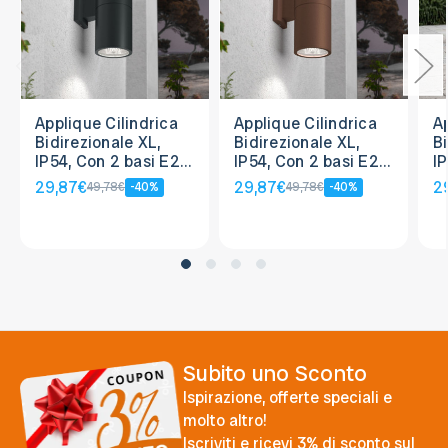
Applique Cilindrica
Applique Cilindrica
A
Bidirezionale XL,
Bidirezionale XL,
Bi
IP54, Con 2 basi E27
IP54, Con 2 basi E27
I
- Nera
- Corten
-
29,87€
29,87€
2
49,78€
-40%
49,78€
-40%
Subito uno Sconto
Ispirazione, offerte speciali e
molto altro!
Iscriviti e ricevi 3% di sconto sul