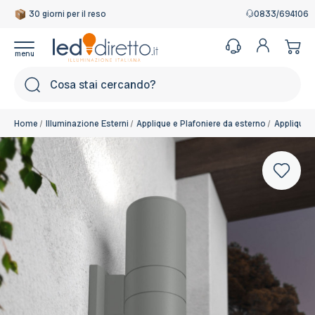
30 giorni per il reso
Garanzia Italiana
0833/694106
Cerca
Home
Illuminazione Esterni
Applique e Plafoniere da esterno
Applique 
Base:
E27