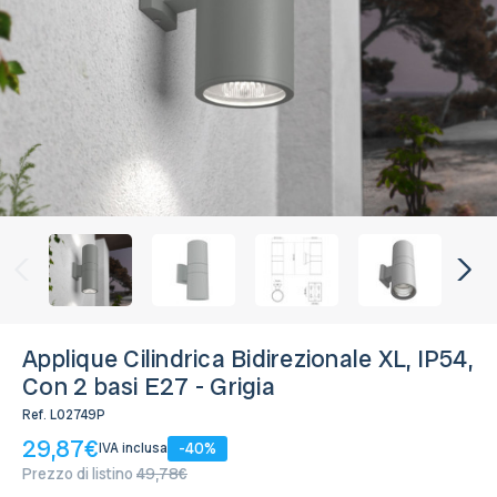
Disponibile, Spedito in 24/48 ore
Applique Cilindrica Bidirezionale XL, IP54,
Con 2 basi E27 - Grigia
Ref.
L02749P
29,87€
-40%
IVA inclusa
Prezzo di listino
49,78€