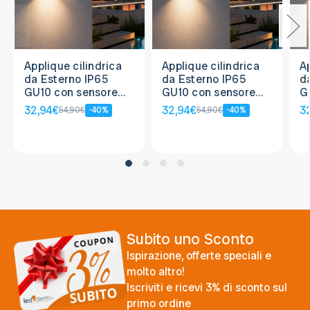
Applique cilindrica
Applique cilindrica
Ap
da Esterno IP65
da Esterno IP65
d
GU10 con sensore
GU10 con sensore
G
Movimento - Corten
Movimento - Nera
M
32,94€
32,94€
3
54,90€
-40%
54,90€
-40%
Subito uno Sconto
Ispirazione, offerte speciali e
molto altro!
Iscriviti e ricevi 3% di sconto sul
primo ordine