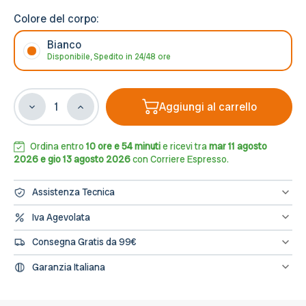
Colore del corpo:
Bianco
Disponibile, Spedito in 24/48 ore
Aggiungi al carrello
Diminuisci
Aumenta
la
la
quantità
quantità
di
di
Ordina entro
10 ore e 54 minuti
e ricevi tra
mar 11 agosto
Applique
Applique
2026 e gio 13 agosto 2026
con Corriere Espresso.
cilindrica
cilindrica
da
da
Assistenza Tecnica
Esterno
Esterno
IP65
IP65
Hai bisogno di assistenza? Contattaci al numero 0833/694106
Iva Agevolata
oppure scrivici una mail a info@leddiretto.it
GU10
GU10
Se hai diritto all'IVA agevolata o alla detrazione fiscale puoi
con
con
Consegna Gratis da 99€
concludere l'ordine direttamente dal sito segnalandolo nelle note
sensore
sensore
dell'ordine e provvederemo a fatturare e rettificare il pagamento
Spedizione gratuita sugli ordini di importo minimo 99€
Movimento
Movimento
Garanzia Italiana
-
-
L’assistenza per tutti i prodotti avviene in Italia, il nostro servizio
Bianca
Bianca
post-vendita è a tua disposizione.