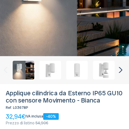
Disponibile, Spedito in 24/48 ore
Applique cilindrica da Esterno IP65 GU10
con sensore Movimento - Bianca
Ref.
L03678P
32,94€
-40%
IVA inclusa
Prezzo di listino
54,90€