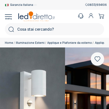
Garanzia Italiana
0833/694106
Cerca
Home
Illuminazione Esterni
Applique e Plafoniere da esterno
Applique 
Colore del corpo:
Bianco