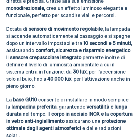
diretta e precisa. Grazie alla sua emissione
monodirezionale
, crea un effetto luminoso elegante e
funzionale, perfetto per scandire viali e percorsi.
Dotata di
sensore di movimento regolabile
, la lampada
si accende automaticamente al passaggio e si spegne
dopo un intervallo impostabile tra
10 secondi e 5 minuti
,
assicurando
comfort, sicurezza e risparmio energetico
.
Il
sensore crepuscolare integrato
permette inoltre di
definire il livello di luminosità ambientale a cui il
sistema entra in funzione: da
30 lux
, per l’accensione
solo al buio, fino a
40.000 lux
, per l’attivazione anche in
pieno giorno.
La
base GU10
consente di installare in modo semplice
la
lampadina preferita
, garantendo
versatilità e lunga
durata
nel tempo. Il
corpo in acciaio INOX e
la
copertura
in vetro anti-ingiallimento
assicurano una
protezione
ottimale dagli agenti atmosferici
e dalle radiazioni
solari.