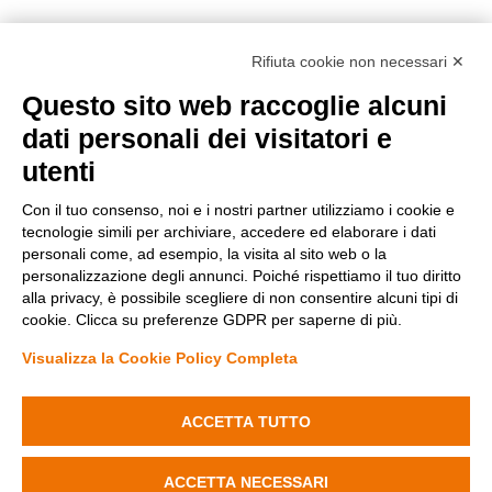
Rifiuta cookie non necessari ✕
Questo sito web raccoglie alcuni
dati personali dei visitatori e
utenti
Con il tuo consenso, noi e i nostri partner utilizziamo i cookie e
tecnologie simili per archiviare, accedere ed elaborare i dati
personali come, ad esempio, la visita al sito web o la
Metodi di pagamento
personalizzazione degli annunci. Poiché rispettiamo il tuo diritto
alla privacy, è possibile scegliere di non consentire alcuni tipi di
cookie. Clicca su preferenze GDPR per saperne di più.
Visualizza la Cookie Policy Completa
Diminuisci
Aumenta
la
la
quantità
quantità
ACCETTA TUTTO
Condizioni di vendita
di
di
Privacy Policy
Applique
Applique
Cookie Policy
Aggiungi al carrello
cilindrica
cilindrica
Modifica preferenze Cookie
ACCETTA NECESSARI