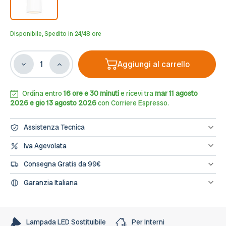
Disponibile, Spedito in 24/48 ore
Aggiungi al carrello
Diminuisci
Aumenta
la
la
quantità
quantità
di
di
Ordina entro
16 ore e 30 minuti
e ricevi tra
mar 11 agosto
Applique
Applique
2026 e gio 13 agosto 2026
con Corriere Espresso.
da
da
Parete
Parete
Assistenza Tecnica
2xGU10
2xGU10
Cilindrica
Cilindrica
Hai bisogno di assistenza? Contattaci al numero 0833/694106
Iva Agevolata
oppure scrivici una mail a info@leddiretto.it
Ø75mm
Ø75mm
Se hai diritto all'IVA agevolata o alla detrazione fiscale puoi
in
in
Consegna Gratis da 99€
concludere l'ordine direttamente dal sito segnalandolo nelle note
Gesso
Gesso
dell'ordine e provvederemo a fatturare e rettificare il pagamento
Spedizione gratuita sugli ordini di importo minimo 99€
Pitturabile
Pitturabile
Garanzia Italiana
L’assistenza per tutti i prodotti avviene in Italia, il nostro servizio
post-vendita è a tua disposizione.
Lampada LED Sostituibile
Per Interni