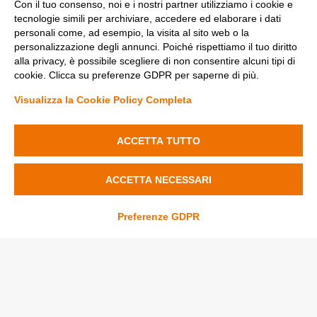
Con il tuo consenso, noi e i nostri partner utilizziamo i cookie e
tecnologie simili per archiviare, accedere ed elaborare i dati
personali come, ad esempio, la visita al sito web o la
Metodi di pagamento
personalizzazione degli annunci. Poiché rispettiamo il tuo diritto
alla privacy, è possibile scegliere di non consentire alcuni tipi di
cookie. Clicca su preferenze GDPR per saperne di più.
Visualizza la Cookie Policy Completa
Diminuisci
Aumenta
la
la
quantità
quantità
ACCETTA TUTTO
Condizioni di vendita
di
di
Privacy Policy
Applique
Applique
Cookie Policy
Aggiungi al carrello
da
da
Modifica preferenze Cookie
ACCETTA NECESSARI
Parete
Parete
2xGU10
2xGU10
Cilindrica
Cilindrica
Preferenze GDPR
Fenyx Italia SRL - Sede operativa: Ugento (LE) 73059 Via delle industrie
Ø75mm
Ø75mm
n. 14 - C.F./P.IVA 04690170750
in
in
Gesso
Gesso
Pitturabile
Pitturabile
© 2026 LEDdiretto.it
Credits