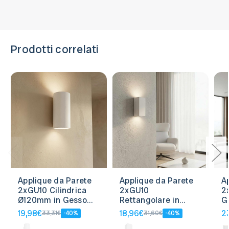
Prodotti correlati
Applique da Parete
Applique da Parete
A
2xGU10 Cilindrica
2xGU10
2
Ø120mm in Gesso
Rettangolare in
G
Pitturabile
Gesso Pitturabile
19,98€
18,96€
2
33,31€
-40%
31,60€
-40%