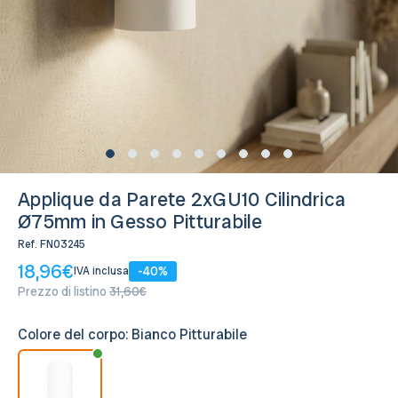
Disponibile, Spedito in 24/48 ore
Applique da Parete 2xGU10 Cilindrica
Ø75mm in Gesso Pitturabile
Ref.
FN03245
18,96€
-40%
IVA inclusa
Prezzo di listino
31,60€
Colore del corpo:
Bianco Pitturabile