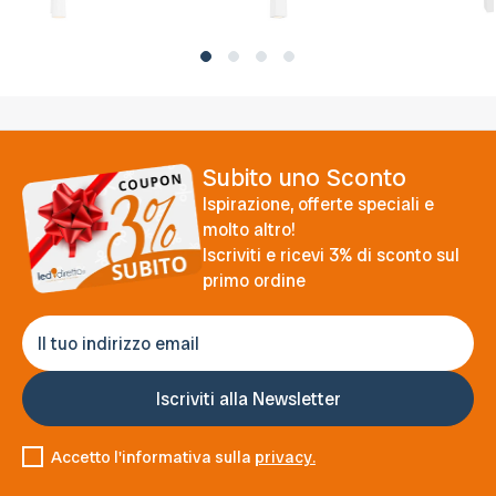
Subito uno Sconto
Ispirazione, offerte speciali e
molto altro!
Iscriviti e ricevi 3% di sconto sul
primo ordine
Accetto l'informativa sulla
privacy.