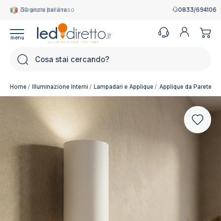
Garanzia Italiana
0833/694106
Cerca
Home
Illuminazione Interni
Lampadari e Applique
Applique da Parete
A
Colore del corpo:
Bianco Pitturabile