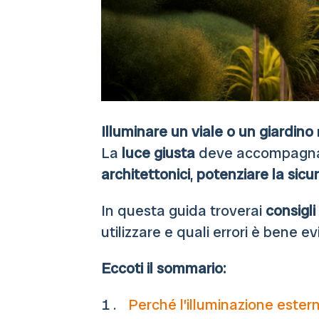
Illuminare un viale o un giardino
La
luce giusta
deve accompagnarc
architettonici
,
potenziare la sicu
In questa guida troverai
consigli
utilizzare e quali errori è bene e
Eccoti il sommario:
Perché l’illuminazione ester