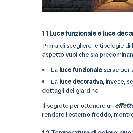
1.1 Luce funzionale e luce decor
Prima di scegliere le tipologie di
aspetto vuoi che sia predominant
La
luce funzionale
serve per v
La
luce decorativa
, invece, s
dettagli del giardino.
Il segreto per ottenere un
effet
rendere l’esterno freddo, mentr
1.2 Temperatura di colore: quale