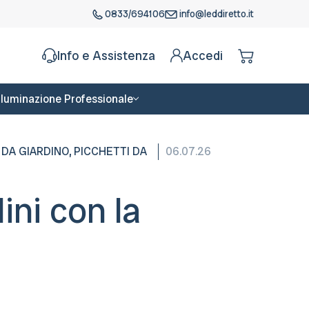
0833/694106
info@leddiretto.it
Info e Assistenza
Accedi
Illuminazione Professionale
,
 DA GIARDINO
PICCHETTI DA
06.07.26
dini con la