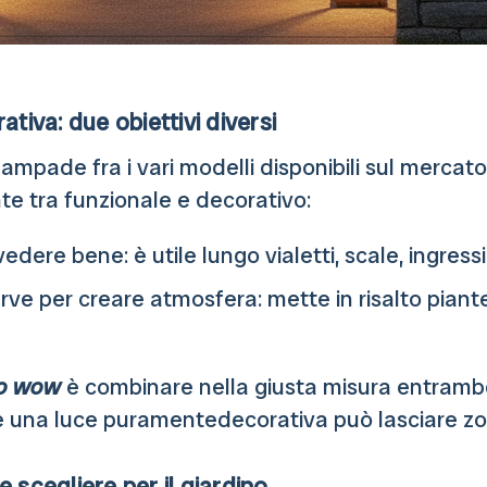
ativa: due obiettivi diversi
 lampade fra i vari modelli disponibili sul merca
e tra funzionale e decorativo:
edere bene: è utile lungo vialetti, scale, ingressi
erve per creare atmosfera: mette in risalto piante
to wow
è combinare nella giusta misura entramb
e una luce puramentedecorativa può lasciare zo
 scegliere per il giardino