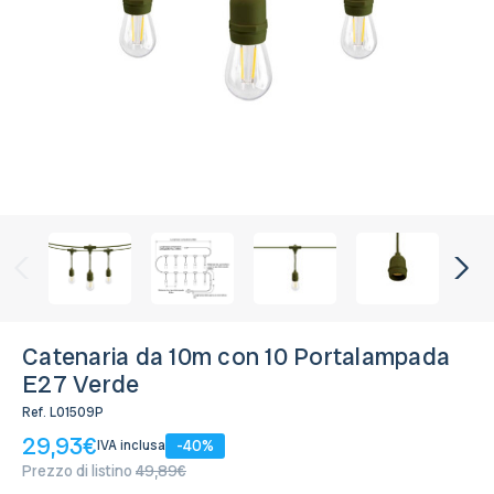
Disponibile, Spedito in 24/48 ore
Catenaria da 10m con 10 Portalampada
E27 Verde
Ref.
L01509P
29,93€
-40%
IVA inclusa
Prezzo di listino
49,89€