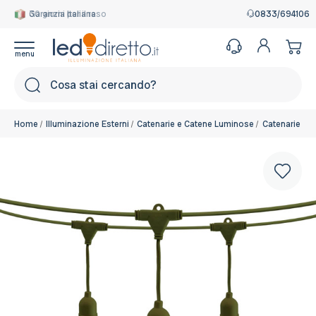
Garanzia Italiana
0833/694106
Cerca
Home
Illuminazione Esterni
Catenarie e Catene Luminose
Catenarie e 
Colore del corpo:
Verde