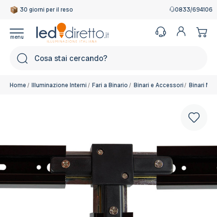
30 giorni per il reso
Garanzia Italiana
0833/694106
Cerca
Home
Illuminazione Interni
Fari a Binario
Binari e Accessori
Binari Mo
Connettori Binari: