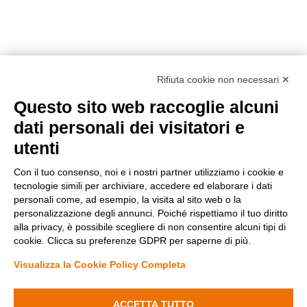
Rifiuta cookie non necessari ✕
Questo sito web raccoglie alcuni
Metodi di pagamento
dati personali dei visitatori e
utenti
Con il tuo consenso, noi e i nostri partner utilizziamo i cookie e
tecnologie simili per archiviare, accedere ed elaborare i dati
personali come, ad esempio, la visita al sito web o la
personalizzazione degli annunci. Poiché rispettiamo il tuo diritto
Condizioni di vendita
alla privacy, è possibile scegliere di non consentire alcuni tipi di
Privacy Policy
cookie. Clicca su preferenze GDPR per saperne di più.
Cookie Policy
Modifica preferenze Cookie
Visualizza la Cookie Policy Completa
Diminuisci
Aumenta
la
la
quantità
quantità
ACCETTA TUTTO