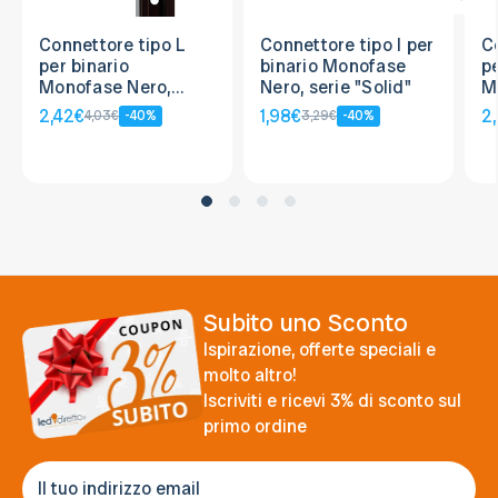
Connettore tipo L
Connettore tipo I per
C
per binario
binario Monofase
pe
Monofase Nero,
Nero, serie "Solid"
M
serie "Solid"
se
2,42€
1,98€
2
4,03€
-40%
3,29€
-40%
Subito uno Sconto
Ispirazione, offerte speciali e
molto altro!
Iscriviti e ricevi 3% di sconto sul
primo ordine