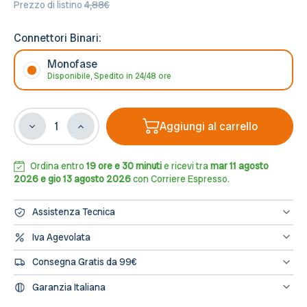
Prezzo di listino
4,88€
Connettori Binari:
Monofase
Disponibile, Spedito in 24/48 ore
Aggiungi al carrello
Diminuisci
Aumenta
la
la
quantità
quantità
di
di
Ordina entro
19 ore e 30 minuti
e ricevi tra
mar 11 agosto
Connettore
Connettore
2026 e gio 13 agosto 2026
con Corriere Espresso.
tipo
tipo
T
T
Assistenza Tecnica
per
per
binario
binario
Hai bisogno di assistenza? Contattaci al numero 0833/694106
Iva Agevolata
oppure scrivici una mail a info@leddiretto.it
Monofase
Monofase
Se hai diritto all'IVA agevolata o alla detrazione fiscale puoi
Nero,
Nero,
Consegna Gratis da 99€
concludere l'ordine direttamente dal sito segnalandolo nelle note
serie
serie
dell'ordine e provvederemo a fatturare e rettificare il pagamento
Spedizione gratuita sugli ordini di importo minimo 99€
"Solid"
"Solid"
Garanzia Italiana
L’assistenza per tutti i prodotti avviene in Italia, il nostro servizio