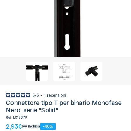
Monofase
Disponibile, Spedito in 24/48 ore
5
/
5
-
1
recensioni
Connettore tipo T per binario Monofase
Nero, serie "Solid"
Ref.
L01267P
2,93€
-40%
IVA inclusa