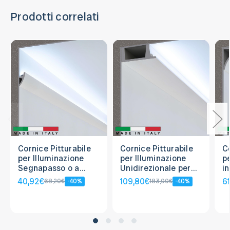
Prodotti correlati
Cornice Pitturabile
Cornice Pitturabile
Co
per Illuminazione
per Illuminazione
p
Segnapasso o a
Unidirezionale per
i
Soffitto per Strisce
Strisce LED - 2m
So
40,92€
109,80€
6
68,20€
-40%
183,00€
-40%
LED - 2m
L