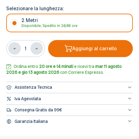
Selezionare la lunghezza:
2 Metri
Disponibile, Spedito in 24/48 ore
Aggiungi al carrello
Diminuisci
Aumenta
la
la
quantità
quantità
di
di
Ordina entro
20 ore e 14 minuti
e ricevi tra
mar 11 agosto
Cornice
Cornice
2026 e gio 13 agosto 2026
con Corriere Espresso.
Pitturabile
Pitturabile
per
per
Assistenza Tecnica
Illuminazione
Illuminazione
Segnapasso
Segnapasso
Hai bisogno di assistenza? Contattaci al numero 0833/694106
Iva Agevolata
oppure scrivici una mail a info@leddiretto.it
per
per
Se hai diritto all'IVA agevolata o alla detrazione fiscale puoi
Strisce
Strisce
Consegna Gratis da 99€
concludere l'ordine direttamente dal sito segnalandolo nelle note
LED
LED
dell'ordine e provvederemo a fatturare e rettificare il pagamento
Spedizione gratuita sugli ordini di importo minimo 99€
-
-
Garanzia Italiana
2m
2m
L’assistenza per tutti i prodotti avviene in Italia, il nostro servizio
post-vendita è a tua disposizione.