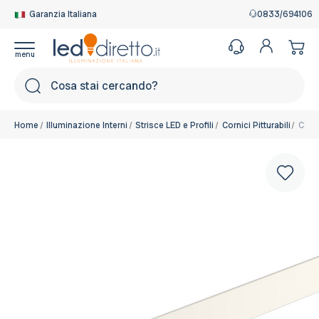
Garanzia Italiana
0833/694106
Cerca
Home
Illuminazione Interni
Strisce LED e Profili
Cornici Pitturabili
Corni
Selezionare la lunghezza:
2 Metri