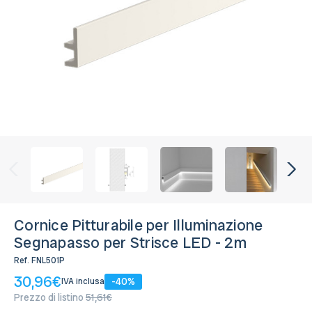
Disponibile, Spedito in 24/48 ore
Cornice Pitturabile per Illuminazione
Segnapasso per Strisce LED - 2m
Ref.
FNL501P
30,96€
-40%
IVA inclusa
Prezzo di listino
51,61€