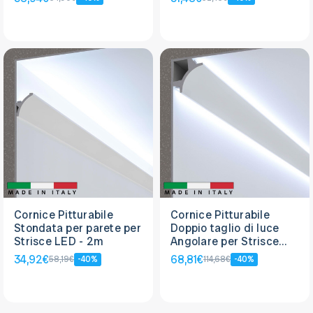
Cornice Pitturabile
Cornice Pitturabile
Stondata per parete per
Doppio taglio di luce
Strisce LED - 2m
Angolare per Strisce
LED - 2m
34,92€
68,81€
58,19€
-40%
114,68€
-40%