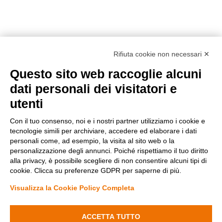
Rifiuta cookie non necessari ✕
Questo sito web raccoglie alcuni
Metodi di pagamento
dati personali dei visitatori e
utenti
Con il tuo consenso, noi e i nostri partner utilizziamo i cookie e
tecnologie simili per archiviare, accedere ed elaborare i dati
personali come, ad esempio, la visita al sito web o la
personalizzazione degli annunci. Poiché rispettiamo il tuo diritto
Condizioni di vendita
alla privacy, è possibile scegliere di non consentire alcuni tipi di
Privacy Policy
cookie. Clicca su preferenze GDPR per saperne di più.
Cookie Policy
Modifica preferenze Cookie
Visualizza la Cookie Policy Completa
ACCETTA TUTTO
Fenyx Italia SRL - Sede operativa: Ugento (LE) 73059 Via delle industrie