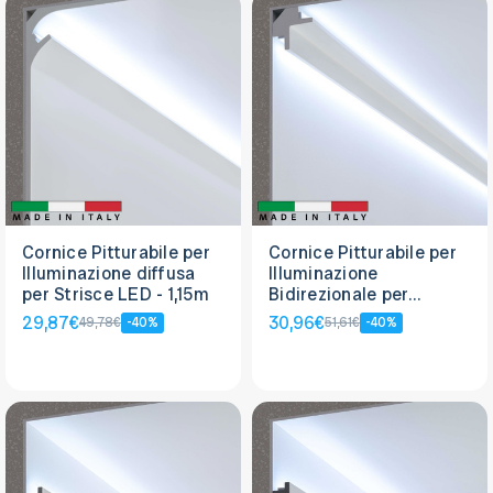
Cornice Pitturabile per
Cornice Pitturabile per
Illuminazione diffusa
Illuminazione
per Strisce LED - 1,15m
Bidirezionale per
Strisce LED - 1,15m
29,87€
30,96€
49,78€
-40%
51,61€
-40%