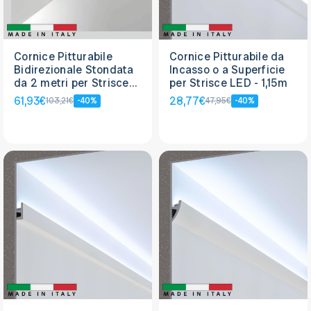
Cornice Pitturabile
Cornice Pitturabile da
Bidirezionale Stondata
Incasso o a Superficie
da 2 metri per Strisce
per Strisce LED - 1,15m
LED a parete
61,93€
28,77€
103,21€
-40%
47,95€
-40%