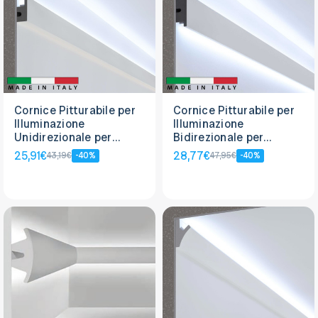
Cornice Pitturabile per
Cornice Pitturabile per
Illuminazione
Illuminazione
Unidirezionale per
Bidirezionale per
Strisce LED - 1,15m
Strisce LED da 1,15m
25,91€
28,77€
43,19€
-40%
47,95€
-40%