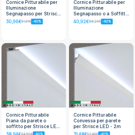
Cornice Pitturabile per
Cornice Pitturabile per
Illuminazione
Illuminazione
Segnapasso per Strisce
Segnapasso o a Soffitto
LED - 2m
per Strisce LED - 2m
30,96€
40,92€
51,61€
-40%
68,20€
-40%
Cornice Pitturabile
Cornice Pitturabile
Piana da parete o
Convessa per parete
soffitto per Strisce LED
per Strisce LED - 2m
- 2m
38,94€
31,48€
64,90€
-40%
52,46€
-40%