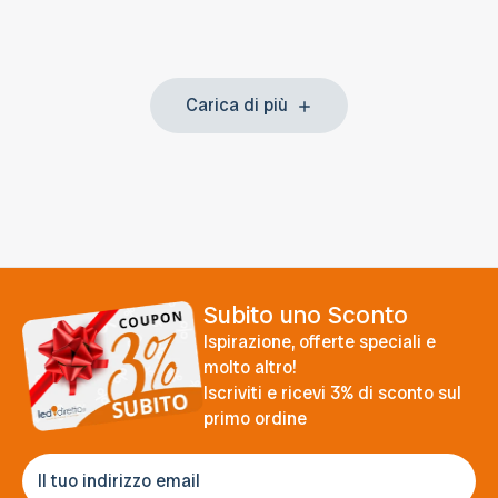
Carica di più
Subito uno Sconto
Ispirazione, offerte speciali e
molto altro!
Iscriviti e ricevi 3% di sconto sul
primo ordine