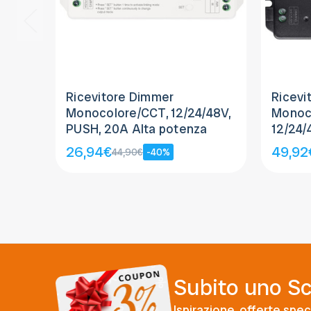
Ricevitore Dimmer
Ricevi
Monocolore/CCT, 12/24/48V,
Monoc
PUSH, 20A Alta potenza
12/24/
ZIGBEE
26,94€
49,92
44,90€
-40%
Subito uno S
Ispirazione, offerte speci