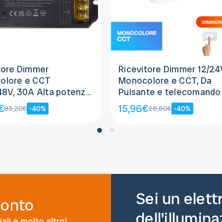
tore Dimmer
Ricevitore Dimmer 12/24
olore e CCT
Monocolore e CCT, Da
48V, 30A Alta potenza
Pulsante e telecomando
 3.0
€
15,96€
83,20€
-40%
26,60€
-40%
Sei un elett
conto
dell'illumin
ali e molto altro!