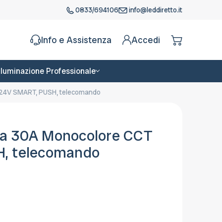
0833/694106
info@leddiretto.it
Info e Assistenza
Accedi
Illuminazione Professionale
/24V SMART, PUSH, telecomando
za 30A Monocolore CCT
H, telecomando