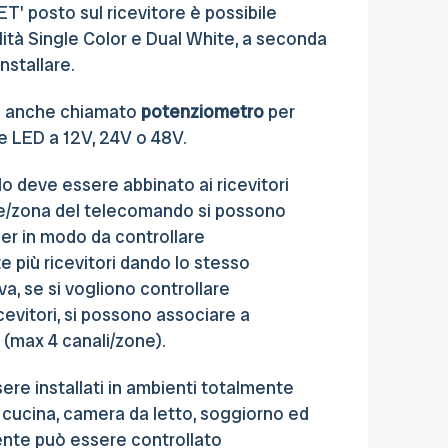
ET' posto sul ricevitore è possibile
lità Single Color e Dual White, a seconda
installare.
e anche chiamato
potenziometro
per
e LED a 12V, 24V o 48V.
do deve essere abbinato ai ricevitori
le/zona del telecomando si possono
ler in modo da controllare
iù ricevitori dando lo stesso
va, se si vogliono controllare
evitori, si possono associare a
 (max 4 canali/zone).
re installati in ambienti totalmente
 cucina, camera da letto, soggiorno ed
ente può essere controllato