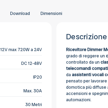
provvederemo a fatturare e rettificare il
entro 30 giorni dalla consegna.
pagamento
Download
Dimensioni
Descrizione
 12V max 720W a 24V
Ricevitore Dimmer M
grado di reggere un
c
controllato da un
cla
DC 12-48V
telecomandi compatib
da
assistenti vocal
IP20
pensato per lavorar
domotica più diffuse
Max. 30A
accensioni e spegnim
automazioni.
30 Metri