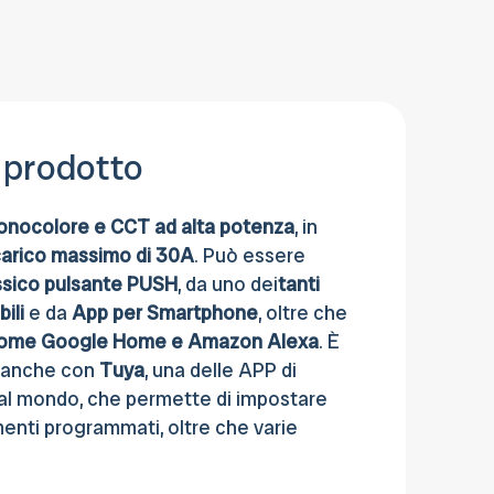
pagare anche con Contrassegno, Carta
di credito, Bonifico bancario o al Ritiro in
sede.
 prodotto
onocolore e CCT ad alta potenza
, in
arico massimo di 30A
. Può essere
ssico pulsante PUSH
, da uno dei
tanti
ili
e da
App per Smartphone
, oltre che
i come Google Home e Amazon Alexa
. È
e anche con
Tuya
, una delle APP di
 al mondo, che permette di impostare
enti programmati, oltre che varie