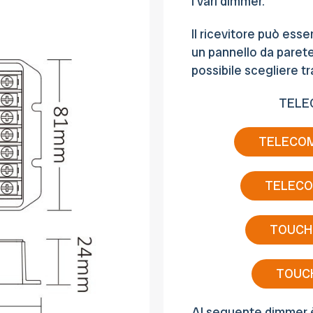
i vari dimmer.
Il ricevitore può ess
un pannello da parete.
possibile scegliere tr
TELE
TELECOM
TELECO
TOUCH 
TOUCH
Al seguente dimmer è