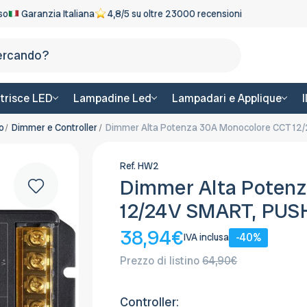
eso
Garanzia Italiana
4,8/5 su oltre 23000 recensioni
Cerca
trisce LED
Lampadine Led
Lampadari e Applique
o
Dimmer e Controller
Dimmer Alta Potenza 30A Monocolore CCT 12
Ref.
HW2
Dimmer Alta Poten
12/24V SMART, PUS
38,94€
-40%
IVA inclusa
Prezzo di listino
64,90€
Controller: