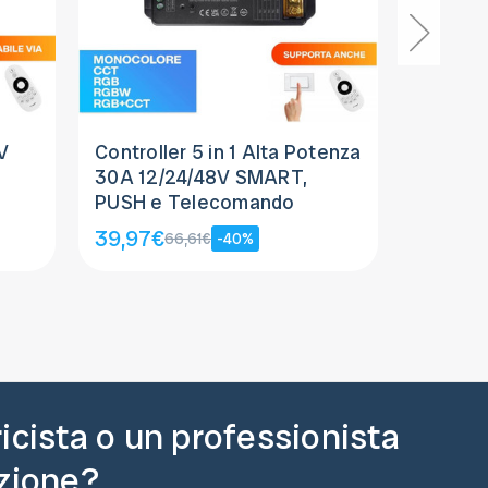
V
Controller 5 in 1 Alta Potenza
Teleco
30A 12/24/48V SMART,
Zone M
PUSH e Telecomando
9,96€
1
39,97€
66,61€
-40%
ricista o un professionista
azione?