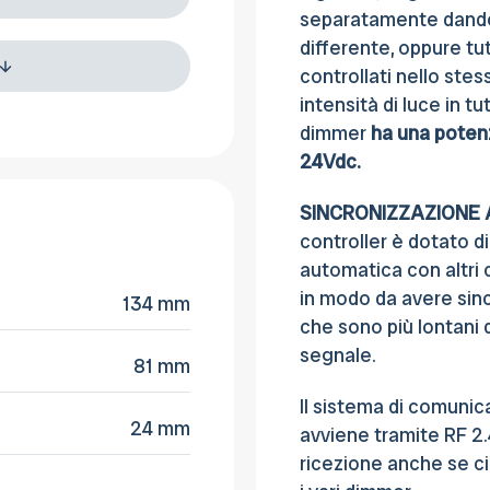
separatamente dando 
differente, oppure tu
controllati nello st
intensità di luce in t
dimmer
ha una poten
24Vdc.
SINCRONIZZAZIONE
controller è dotato d
automatica con altri c
in modo da avere sin
134 mm
che sono più lontani 
segnale.
81 mm
Il sistema di comuni
24 mm
avviene tramite RF 2
ricezione anche se ci