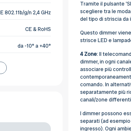
Tramite il pulsante 'S
scegliere tra le moda
EE 802.11b/g/n 2,4 GHz
del tipo di striscia da 
CE & RoHS
Questo dimmer vien
strisce LED e lampad
da -10° a +40°
4 Zone
: Il telecoman
dimmer, in ogni cana
associare più control
contemporaneamente p
comando. In alternati
separatamente più ric
canali/zone differenti
I dimmer possono esse
separati (ad esempio
ingresso). Ogni ambi