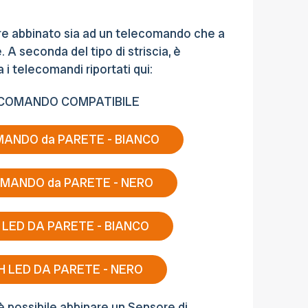
ere abbinato sia ad un telecomando che a
 A seconda del tipo di striscia, è
a i telecomandi riportati qui:
COMANDO COMPATIBILE
ANDO da PARETE - BIANCO
MANDO da PARETE - NERO
LED DA PARETE - BIANCO
 LED DA PARETE - NERO
 possibile abbinare un Sensore di