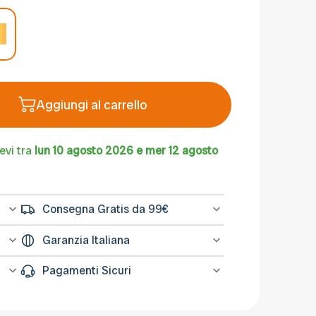
Aggiungi al carrello
evi tra
lun 10 agosto 2026 e mer 12 agosto
Consegna Gratis da 99€
l
Spedizione gratuita sugli ordini di importo
Garanzia Italiana
na
minimo 99€
L’assistenza per tutti i prodotti avviene in
Pagamenti Sicuri
Italia, il nostro servizio post-vendita è a
tua disposizione.
Le transazioni avvengono su sistemi
ati
protetti come PayPal o Banca Sella. Puoi