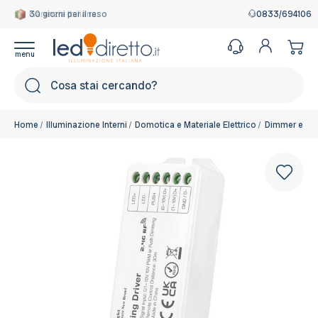
Garanzia Italiana
0833/694106
Cerca
Home
Illuminazione Interni
Domotica e Materiale Elettrico
Dimmer e Con
Controller: