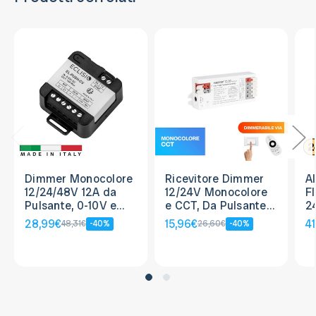
Dimmer Monocolore
Ricevitore Dimmer
A
12/24/48V 12A da
12/24V Monocolore
F
Pulsante, 0-10V e
e CCT, Da Pulsante e
2
Potenziometro
telecomando
D
28,99€
15,96€
41
48,31€
-40%
26,60€
-40%
0
s