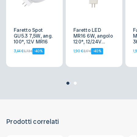
Faretto Spot
Faretto LED
F
GU5.3 7,5W, ang.
MR16 6W, angolo
M
100°, 12V MR16
120°, 12/24V
3
AC/DC
A
3,44 €
-40%
1,90 €
-40%
1,
5,73 €
3,17 €
Prodotti correlati