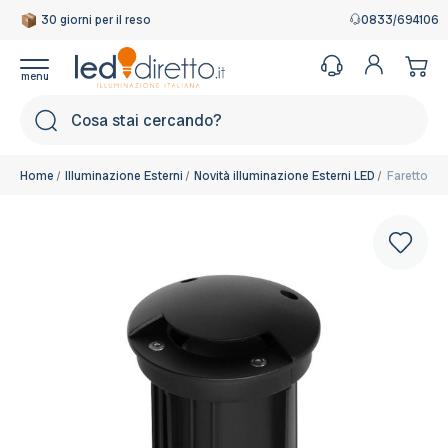
30 giorni per il reso
Garanzia Italiana
0833/694106
Cerca
Home
Illuminazione Esterni
Novità illuminazione Esterni LED
Faretto Ca