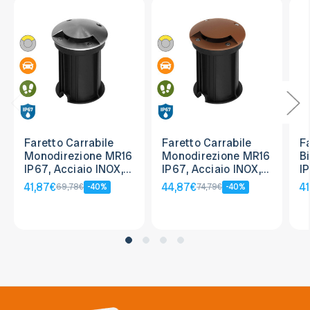
Faretto Carrabile
Faretto Carrabile
F
Monodirezione MR16
Monodirezione MR16
B
IP67, Acciaio INOX,
IP67, Acciaio INOX,
I
12/24V
12/24V, Corten
12
41,87€
44,87€
4
69,78€
-40%
74,79€
-40%