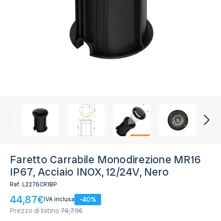
Colore:
Nero
Disponibile, Spedito in 24/48 ore
Faretto Carrabile Monodirezione MR16
IP67, Acciaio INOX, 12/24V, Nero
Ref.
L2276CR1BP
44,87€
-40%
IVA inclusa
Prezzo di listino
74,79€