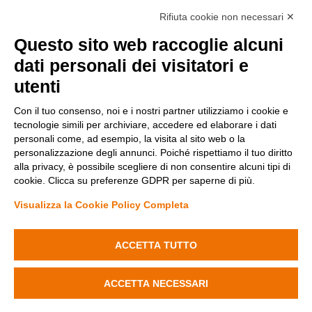
Rifiuta cookie non necessari ✕
Questo sito web raccoglie alcuni
dati personali dei visitatori e
utenti
Con il tuo consenso, noi e i nostri partner utilizziamo i cookie e
tecnologie simili per archiviare, accedere ed elaborare i dati
personali come, ad esempio, la visita al sito web o la
Metodi di pagamento
personalizzazione degli annunci. Poiché rispettiamo il tuo diritto
alla privacy, è possibile scegliere di non consentire alcuni tipi di
cookie. Clicca su preferenze GDPR per saperne di più.
Visualizza la Cookie Policy Completa
Diminuisci
Aumenta
la
la
quantità
quantità
ACCETTA TUTTO
Condizioni di vendita
di
di
Privacy Policy
Faretto
Faretto
Cookie Policy
Aggiungi al carrello
da
da
Modifica preferenze Cookie
ACCETTA NECESSARI
Incasso
Incasso
Quadrato
Quadrato