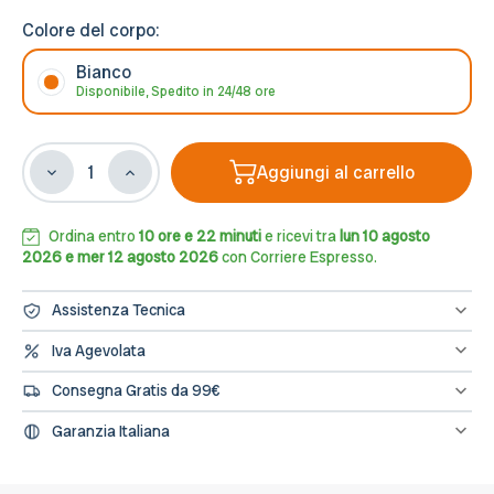
Colore del corpo:
Bianco
Disponibile, Spedito in 24/48 ore
Aggiungi al carrello
Diminuisci
Aumenta
la
la
quantità
quantità
di
di
Ordina entro
10 ore e 22 minuti
e ricevi tra
lun 10 agosto
Faretto
Faretto
2026 e mer 12 agosto 2026
con Corriere Espresso.
da
da
Incasso
Incasso
Assistenza Tecnica
Quadrato
Quadrato
Bianco
Bianco
Hai bisogno di assistenza? Contattaci al numero 0833/694106
Iva Agevolata
oppure scrivici una mail a info@leddiretto.it
Foro
Foro
Se hai diritto all'IVA agevolata o alla detrazione fiscale puoi
85x85mm
85x85mm
Consegna Gratis da 99€
concludere l'ordine direttamente dal sito segnalandolo nelle note
per
per
dell'ordine e provvederemo a fatturare e rettificare il pagamento
Spedizione gratuita sugli ordini di importo minimo 99€
GU10
GU10
Garanzia Italiana
L’assistenza per tutti i prodotti avviene in Italia, il nostro servizio
post-vendita è a tua disposizione.