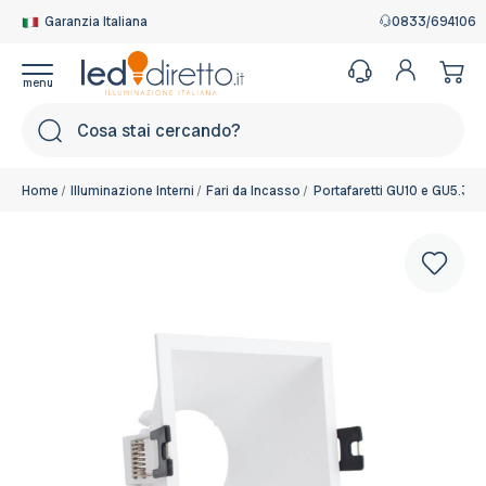
Garanzia Italiana
0833/694106
Cerca
Home
Illuminazione Interni
Fari da Incasso
Portafaretti GU10 e GU5.3
Colore del corpo:
Bianco
Disponibile, Spedito in 24/48 ore