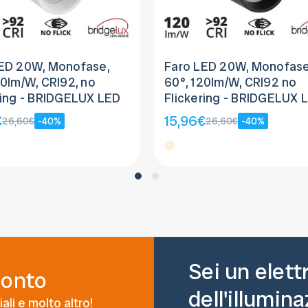
ED 20W, Monofase,
Faro LED 20W, Monofase
20lm/W, CRI92, no
60°, 120lm/W, CRI92 no
ring - BRIDGELUX LED
Flickering - BRIDGELUX 
€
15,96€
26,60€
-40%
26,60€
-40%
Sei un elett
conto
dell'illumin
ali e molto altro!