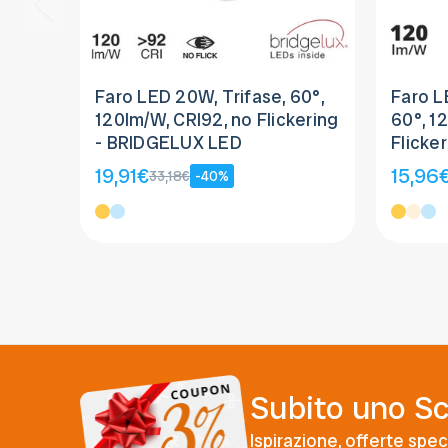
Faro LED 20W, Trifase, 60°,
Faro L
120lm/W, CRI92, no Flickering
60°, 1
- BRIDGELUX LED
Flicke
19,91€
15,96
33,18€
-40%
Subito uno S
Ispirazione, offerte speci