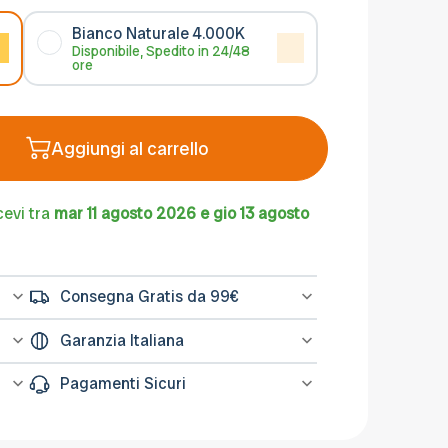
Bianco Naturale 4.000K
Disponibile, Spedito in 24/48
ore
Aggiungi al carrello
cevi tra
mar 11 agosto 2026 e gio 13 agosto
Consegna Gratis da 99€
l
Spedizione gratuita sugli ordini di importo
Garanzia Italiana
na
minimo 99€
L’assistenza per tutti i prodotti avviene in
Pagamenti Sicuri
Italia, il nostro servizio post-vendita è a
tua disposizione.
Le transazioni avvengono su sistemi
ati
protetti come PayPal o Banca Sella. Puoi