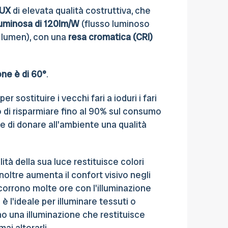
LUX
di elevata qualità costruttiva, che
luminosa di 120lm/W
(flusso luminoso
 lumen), con una
resa cromatica (CRI)
one è di 60°
.
er sostituire i vecchi fari a ioduri i fari
 di risparmiare fino al 90% sul consumo
 e di donare all'ambiente una qualità
lità della sua luce restituisce colori
 inoltre aumenta il confort visivo negli
corrono molte ore con l'illuminazione
 è l'ideale per illuminare tessuti o
o una illuminazione che restituisce
mai alterarli.