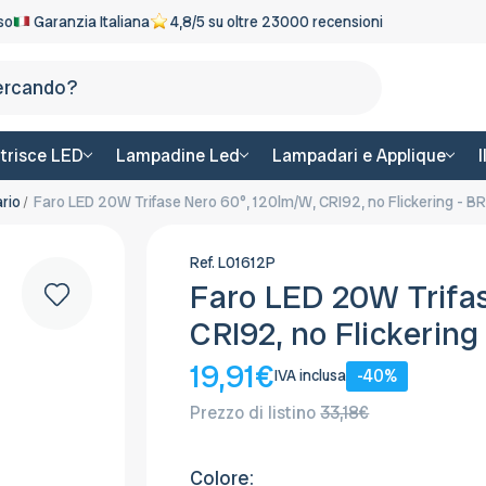
eso
Garanzia Italiana
4,8/5 su oltre 23000 recensioni
Cerca
trisce LED
Lampadine Led
Lampadari e Applique
ario
Faro LED 20W Trifase Nero 60°, 120lm/W, CRI92, no Flickering - 
Ref.
L01612P
Faro LED 20W Trifas
CRI92, no Flickerin
19,91€
-40%
IVA inclusa
Prezzo di listino
33,18€
Colore: