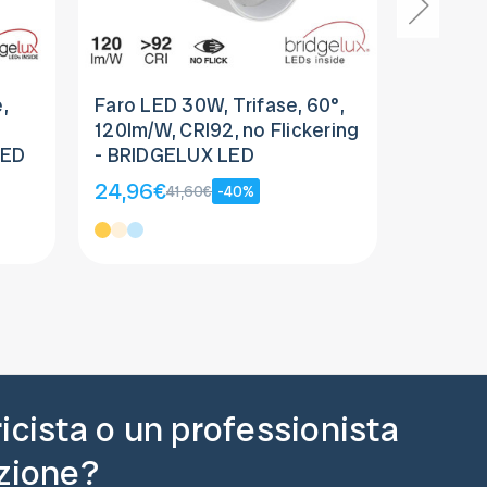
,
Faro LED 30W, Trifase, 60°,
Faro LE
120lm/W, CRI92, no Flickering
60° 120
LED
- BRIDGELUX LED
Flicker
24,96€
24,96
41,60€
-40%
ricista o un professionista
azione?