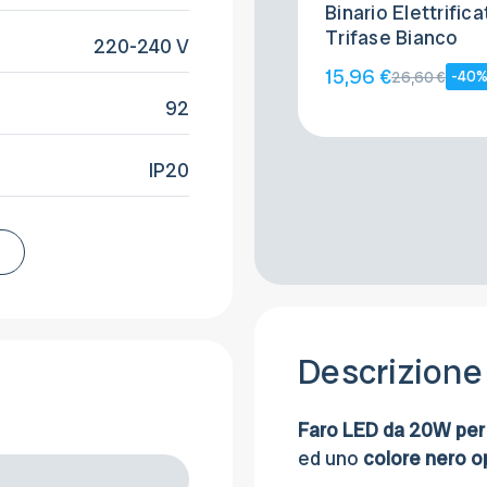
Binario Elettrifica
Trifase Bianco
220-240 V
15,96 €
-40
26,60 €
92
IP20
Descrizione
Faro LED da 20W per 
ed uno
colore nero 