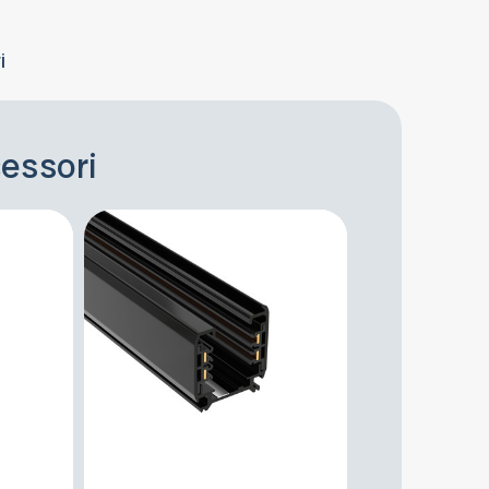
pagare anche con Contrassegno, Carta
di credito, Bonifico bancario o al Ritiro in
sede.
i
cessori