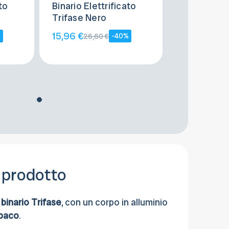
to
Binario Elettrificato
Trifase Nero
15,96 €
%
-40%
26,60 €
 prodotto
binario Trifase
, con un corpo in alluminio
opaco
.