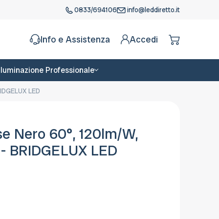
0833/694106
info@leddiretto.it
Info e Assistenza
Accedi
Illuminazione Professionale
BRIDGELUX LED
e Nero 60°, 120lm/W,
g - BRIDGELUX LED