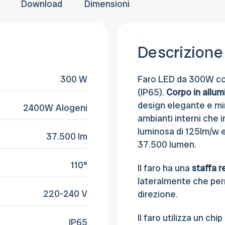
Download
Dimensioni
Descrizione
300 W
Faro LED da 300W co
(IP65).
Corpo in
allum
design elegante e min
2400W Alogeni
ambianti interni che i
luminosa di 125lm/w e
37.500 lm
37.500 lumen.
110°
Il faro ha una
staffa r
lateralmente che perm
220-240 V
direzione.
Il faro utilizza un chip
IP65