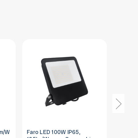
lm/W
Faro LED 100W IP65,
Faro L