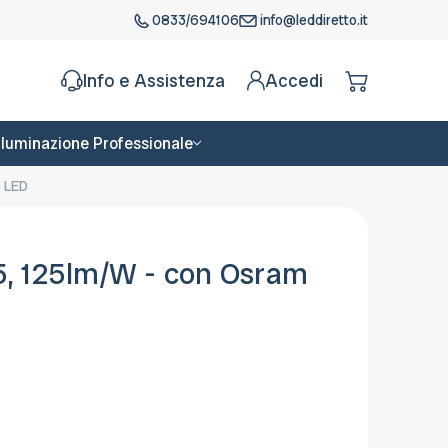
0833/694106
info@leddiretto.it
Info e Assistenza
Accedi
Illuminazione Professionale
p LED
, 125lm/W - con Osram