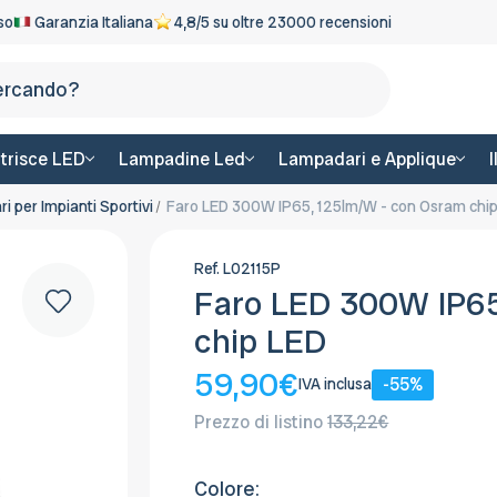
eso
Garanzia Italiana
4,8/5 su oltre 23000 recensioni
Cerca
trisce LED
Lampadine Led
Lampadari e Applique
ri per Impianti Sportivi
Faro LED 300W IP65, 125lm/W - con Osram chi
Ref.
L02115P
Faro LED 300W IP65
chip LED
59,90€
-55%
IVA inclusa
Prezzo di listino
133,22€
Colore: