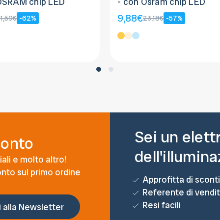
OSRAM chip LED
- con Osram chip LED
9,88€
11,59€
-62%
23,18€
-57%
Sei un elett
conto
dell'illumin
ali e molto altro!
conto sul primo ordine
Approfitta di sconti
Referente di vendi
Resi facili