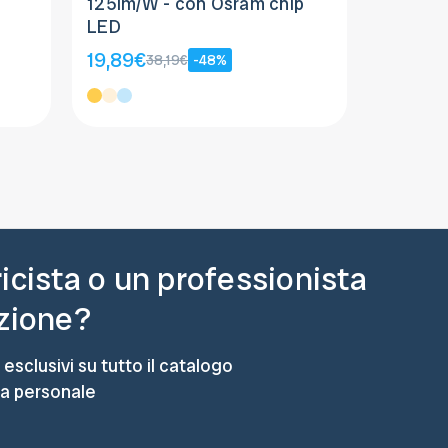
125lm/W - con Osram chip
- chip 
LED
6,83€
1
19,89€
38,19€
-48%
ricista o un professionista
azione?
 esclusivi su tutto il catalogo
ta personale