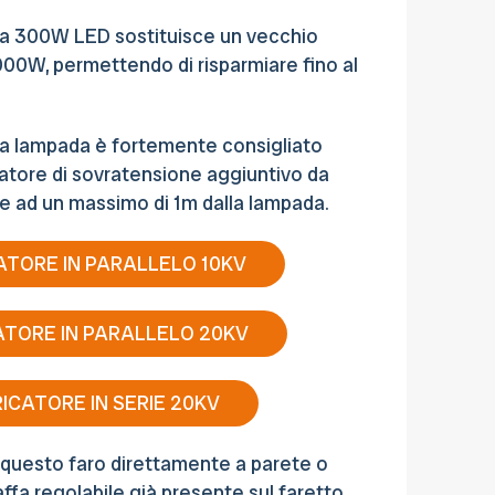
da 300W LED sostituisce un vecchio
000W, permettendo di risparmiare fino al
lla lampada è fortemente consigliato
icatore di sovratensione aggiuntivo da
are ad un massimo di 1m dalla lampada.
ATORE IN PARALLELO 10KV
ATORE IN PARALLELO 20KV
ICATORE IN SERIE 20KV
re questo faro direttamente a parete o
taffa regolabile già presente sul faretto.