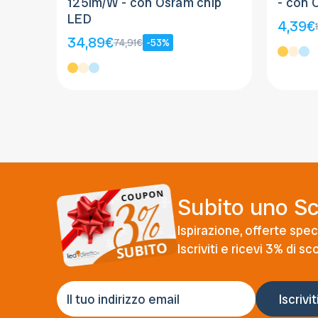
125lm/W - con Osram chip
- con 
LED
4,39€
34,89€
74,91€
-53%
Subito uno S
Ispirazione, offerte speci
Iscriviti e ricevi 3% di s