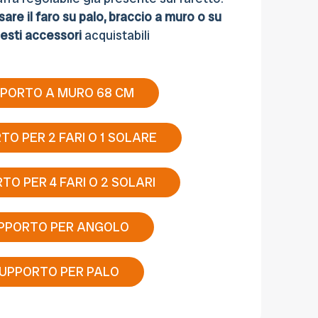
ssare il faro su palo, braccio a muro o su
esti accessori
acquistabili
PORTO A MURO 68 CM
TO PER 2 FARI O 1 SOLARE
TO PER 4 FARI O 2 SOLARI
PPORTO PER ANGOLO
UPPORTO PER PALO