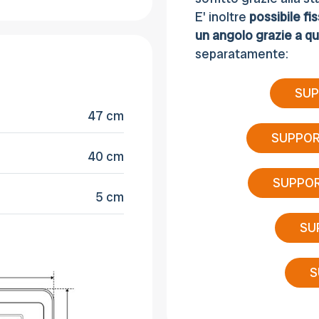
E' inoltre
possibile fi
un angolo grazie a qu
separatamente:
SUP
47 cm
SUPPOR
40 cm
SUPPOR
5 cm
SU
S