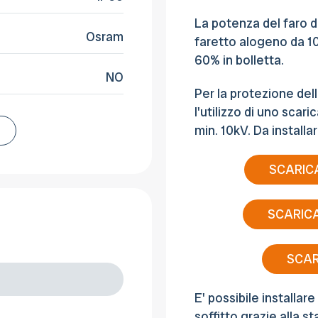
La potenza del faro 
Osram
faretto alogeno da 1
60% in bolletta.
NO
Per la protezione de
l'utilizzo di uno scar
min. 10kV. Da install
SCARIC
SCARIC
SCAR
E' possibile installa
soffitto grazie alla s