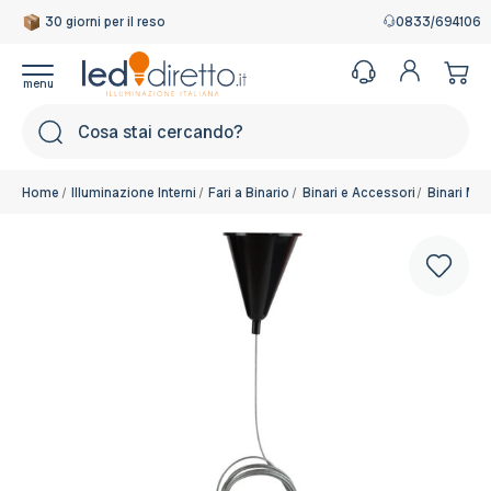
30 giorni per il reso
Garanzia Italiana
0833/694106
Cerca
Home
Illuminazione Interni
Fari a Binario
Binari e Accessori
Binari Mo
Sospensione:
Kit di Sospensione