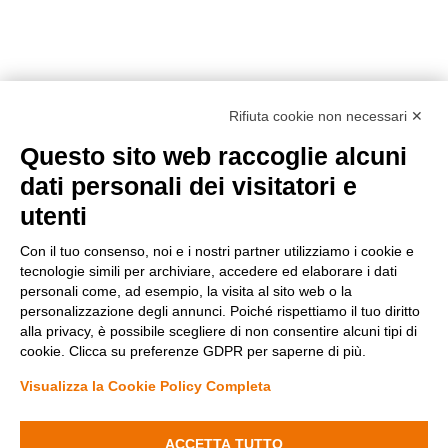
Rifiuta cookie non necessari ✕
Questo sito web raccoglie alcuni
Metodi di pagamento
dati personali dei visitatori e
utenti
Con il tuo consenso, noi e i nostri partner utilizziamo i cookie e
tecnologie simili per archiviare, accedere ed elaborare i dati
personali come, ad esempio, la visita al sito web o la
personalizzazione degli annunci. Poiché rispettiamo il tuo diritto
Condizioni di vendita
alla privacy, è possibile scegliere di non consentire alcuni tipi di
Privacy Policy
cookie. Clicca su preferenze GDPR per saperne di più.
Cookie Policy
Modifica preferenze Cookie
Visualizza la Cookie Policy Completa
Diminuisci
Aumenta
la
la
quantità
quantità
ACCETTA TUTTO