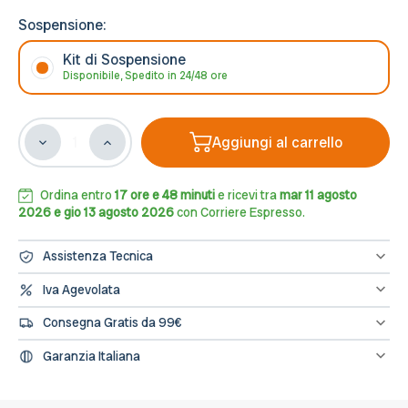
Sospensione:
Kit di Sospensione
Disponibile, Spedito in 24/48 ore
Aggiungi al carrello
Diminuisci
Aumenta
la
la
quantità
quantità
di
di
Ordina entro
17 ore e 48 minuti
e ricevi tra
mar 11 agosto
Kit
Kit
2026 e gio 13 agosto 2026
con Corriere Espresso.
Sospensione 2m
Sospensione 2m
per
per
Assistenza Tecnica
binario
binario
Monofase
Monofase
Hai bisogno di assistenza? Contattaci al numero 0833/694106
Iva Agevolata
oppure scrivici una mail a info@leddiretto.it
Nero,
Nero,
Se hai diritto all'IVA agevolata o alla detrazione fiscale puoi
serie
serie
Consegna Gratis da 99€
concludere l'ordine direttamente dal sito segnalandolo nelle note
"Solid"
"Solid"
dell'ordine e provvederemo a fatturare e rettificare il pagamento
Spedizione gratuita sugli ordini di importo minimo 99€
Garanzia Italiana
L’assistenza per tutti i prodotti avviene in Italia, il nostro servizio
post-vendita è a tua disposizione.