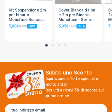
Kit Sospensione 2m
Cover Bianca da 1m
C
per binario
e 2m per Binario
2
Monofase Bianco,
Monofase - Serie
M
serie "Solid"
Solid
S
5,86€
3,95€
3
9,76€
-40%
6,59€
-40%
Subito uno Sconto
Ispirazione, offerte speciali e
molto altro!
Iscriviti e ricevi 3% di sconto sul
primo ordine