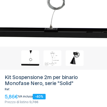
Disponibile, Spedito in 24/48 ore
Kit Sospensione 2m per binario
Monofase Nero, serie "Solid"
Ref.
5,86€
-40%
IVA inclusa
Prezzo di listino
9,76€