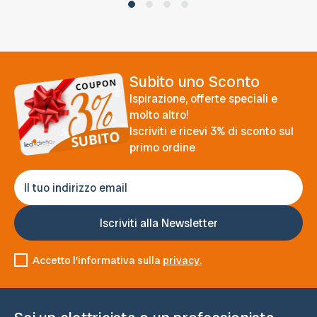
Subito uno Sconto
Ispirazione, offerte speciali e
molto altro!
Iscriviti e ricevi 3% di sconto sul
primo ordine
Accetto l'informativa sulla
privacy.