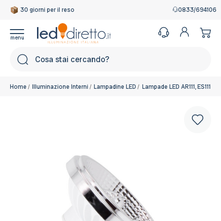
30 giorni per il reso
Garanzia Italiana
0833/694106
Cerca
Home
Illuminazione Interni
Lampadine LED
Lampade LED AR111, ES111 e 
Colore:
Bianco Caldo 2.700K