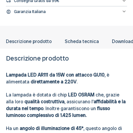
Consegna Gratis da 99€
concludere l'ordine direttamente dal sito segnalandolo nelle note
dell'ordine e provvederemo a fatturare e rettificare il pagamento
Spedizione gratuita sugli ordini di importo minimo 99€
Garanzia Italiana
L’assistenza per tutti i prodotti avviene in Italia, il nostro servizio
post-vendita è a tua disposizione.
Descrizione prodotto
Scheda tecnica
Downloa
Descrizione prodotto
Lampada LED AR111 da 15W con attacco GU10
, è
alimentata
direttamente a 220V
.
La lampada è dotata di chip
LED OSRAM
che, grazie
alla loro
qualità costruttiva
, assicurano l'
affidabilità e la
durata nel tempo
. Inoltre garantiscono un
flusso
luminoso complessivo di 1.425 lumen.
Ha un
angolo di illuminazione di 45°
, questo angolo di