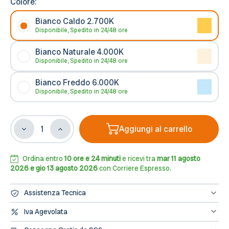
Colore:
Bianco Caldo 2.700K
Disponibile, Spedito in 24/48 ore
Bianco Naturale 4.000K
Disponibile, Spedito in 24/48 ore
Bianco Freddo 6.000K
Disponibile, Spedito in 24/48 ore
Aggiungi al carrello
Diminuisci
Aumenta
la
la
quantità
quantità
di
di
Ordina entro
10 ore e 24 minuti
e ricevi tra
mar 11 agosto
Lampada
Lampada
2026 e gio 13 agosto 2026
con Corriere Espresso.
AR111
AR111
15W,
15W,
Assistenza Tecnica
Angolo
Angolo
45°,
45°,
Hai bisogno di assistenza? Contattaci al numero 0833/694106
Iva Agevolata
oppure scrivici una mail a info@leddiretto.it
Bianca
Bianca
Se hai diritto all'IVA agevolata o alla detrazione fiscale puoi