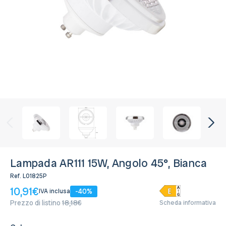
Disponibile, Spedito in 24/48 ore
Bianco Naturale 4.000K
Disponibile, Spedito in 24/48 ore
Bianco Freddo 6.000K
Disponibile, Spedito in 24/48 ore
Lampada AR111 15W, Angolo 45°, Bianca
Ref.
L01825P
10,91€
-40%
IVA inclusa
Prezzo di listino
18,18€
Scheda informativa