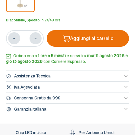
Disponibile, Spedito in 24/48 ore
Aggiungi al carrello
Diminuisci
Aumenta
la
la
quantità
quantità
di
di
Ordina entro
1 ore e 5 minuti
e ricevi tra
mar 11 agosto 2026 e
Lampada
Lampada
gio 13 agosto 2026
con Corriere Espresso.
da
da
Tavolo
Tavolo
Assistenza Tecnica
Ricaricabile
Ricaricabile
2.2W,
2.2W,
Hai bisogno di assistenza? Contattaci al numero 0833/694106
Iva Agevolata
oppure scrivici una mail a info@leddiretto.it
IP54
IP54
Se hai diritto all'IVA agevolata o alla detrazione fiscale puoi
CCT
CCT
Consegna Gratis da 99€
concludere l'ordine direttamente dal sito segnalandolo nelle note
Dimmerabile,
Dimmerabile,
dell'ordine e provvederemo a fatturare e rettificare il pagamento
Spedizione gratuita sugli ordini di importo minimo 99€
Beige/Sabbia
Beige/Sabbia
Garanzia Italiana
L’assistenza per tutti i prodotti avviene in Italia, il nostro servizio
post-vendita è a tua disposizione.
Chip LED incluso
Per Ambienti Umidi