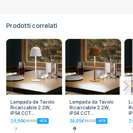
Prodotti correlati
Lampada da Tavolo
Lampada da Tavolo
L
Ricaricabile 2.2W,
Ricaricabile 2.2W,
R
IP54 CCT
IP54 CCT
I
Dimmerabile -
Dimmerabile -
D
29,94€
34,99€
2
49,90€
-40%
58,32€
-40%
Bianca
Corten