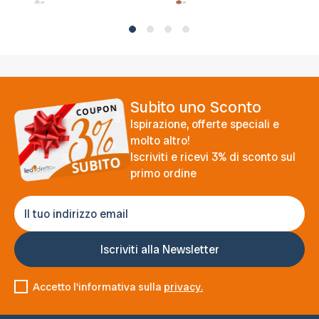
Subito uno Sconto
Ispirazione, offerte speciali e
molto altro!
Iscriviti e ricevi 3% di sconto sul
primo ordine
Accetto l'informativa sulla
privacy.