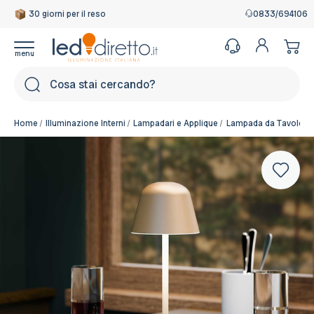
30 giorni per il reso
Garanzia Italiana
0833/694106
Cerca
Home
Illuminazione Interni
Lampadari e Applique
Lampada da Tavolo e
Colore del corpo:
Beige