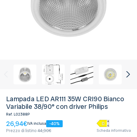
Bianco Variabile CCT
Esaurito, tempo di riassortimento non definito
Lampada LED AR111 35W CRI90 Bianco
Variabile 38/90° con driver Philips
Ref.
L02388P
26,94€
-40%
IVA inclusa
Prezzo di listino
44,90€
Scheda informativa