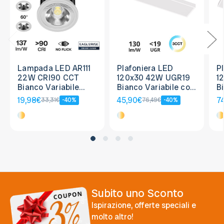
Lampada LED AR111
Plafoniera LED
P
22W CRI90 CCT
120x30 42W UGR19
1
Bianco Variabile
Bianco Variabile con
B
Angolo 38°/60°
driver Philips
dr
19,98€
45,90€
74
33,31€
-40%
76,49€
-40%
Subito uno Sconto
Ispirazione, offerte speciali e
molto altro!