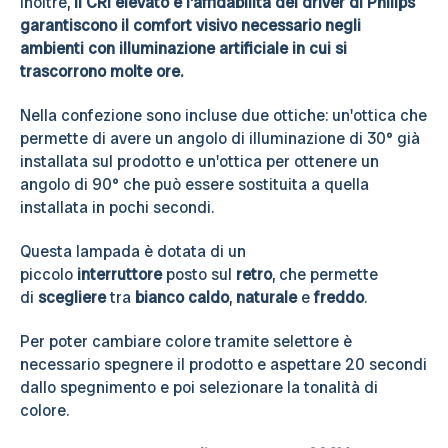
Inoltre,
il CRI elevato e l'affidabilità del driver di Philips
garantiscono il comfort visivo necessario negli
ambienti con illuminazione artificiale in cui si
trascorrono molte ore.
Nella confezione sono incluse due ottiche: un'ottica che
permette di avere un angolo di illuminazione di 30° già
installata sul prodotto e un'ottica per ottenere un
angolo di 90° che può essere sostituita a quella
installata in pochi secondi.
Questa lampada è dotata di un
piccolo
interruttore
posto sul
retro
, che permette
di
scegliere
tra
bianco caldo
,
naturale
e
freddo
.
Per poter cambiare colore tramite selettore è
necessario spegnere il prodotto e aspettare 20 secondi
dallo spegnimento e poi selezionare la tonalità di
colore.