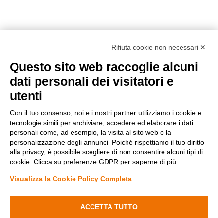
Rifiuta cookie non necessari ✕
Questo sito web raccoglie alcuni
dati personali dei visitatori e
utenti
Con il tuo consenso, noi e i nostri partner utilizziamo i cookie e
tecnologie simili per archiviare, accedere ed elaborare i dati
personali come, ad esempio, la visita al sito web o la
Metodi di pagamento
personalizzazione degli annunci. Poiché rispettiamo il tuo diritto
alla privacy, è possibile scegliere di non consentire alcuni tipi di
cookie. Clicca su preferenze GDPR per saperne di più.
Visualizza la Cookie Policy Completa
Diminuisci
Aumenta
la
la
quantità
quantità
ACCETTA TUTTO
Condizioni di vendita
di
di
Privacy Policy