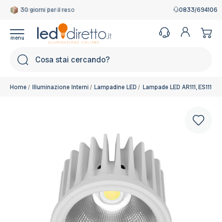
Garanzia Italiana
0833/694106
Cerca
Home
Illuminazione Interni
Lampadine LED
Lampade LED AR111, ES111 e 
Colore: