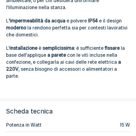
ambientale, o per chi desidera uniformare
l’illuminazione nella stanza.
L
'impermeabilità da acqua
e polvere
IP54
e il design
moderno
la rendono perfetta sia per contesti lavorativi
che domestici.
L'
installazione
è
semplicissima
: è sufficiente
fissare
la
base dell'applique
a parete
con le viti incluse nella
confezione, e collegarla ai cavi delle rete elettrica
a
220V
, senza bisogno di accessori o alimentatori a
parte.
Scheda tecnica
Potenza in Watt
15 W