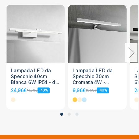
Lampada LED da
Lampada LED da
L
Specchio 40cm
Specchio 30cm
S
Bianca 6W IP54 - da
Cromata 4W -
6
Parete
Doppia Installazione
24,96€
9,96€
2
41,60€
-40%
16,59€
-40%