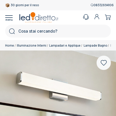
30 giorni per il reso
0833/694106
Cerca
Home
Illuminazione Interni
Lampadari e Applique
Lampade Bagno
Lam
Colore:
Bianco Naturale 4.000K
Disponibile, Spedito in 24/48 ore