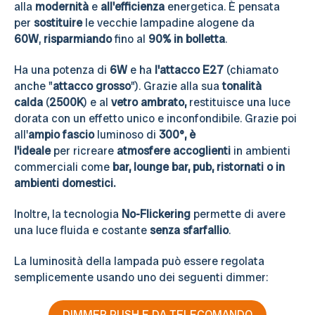
alla
modernità
e
all'efficienza
energetica. È pensata
per
sostituire
le vecchie lampadine alogene da
60W
,
risparmiando
fino al
90% in bolletta
.
Ha una potenza di
6W
e ha
l'attacco E27
(chiamato
anche "
attacco grosso
"). Grazie alla sua
tonalità
calda
(
25
00K
) e al
vetro ambrato,
restituisce una luce
dorata con un effetto unico e inconfondibile. Grazie poi
all'
ampio fascio
luminoso di
300°, è
l'ideale
per ricreare
atmosfere accoglienti
in ambienti
commerciali come
bar, lounge bar, pub, ristornati o in
ambienti domestici.
Inoltre, la tecnologia
No-Flickering
permette di avere
una luce fluida e costante
senza sfarfallio
.
La luminosità della lampada può essere regolata
semplicemente usando uno dei seguenti dimmer:
DIMMER PUSH E DA TELECOMANDO