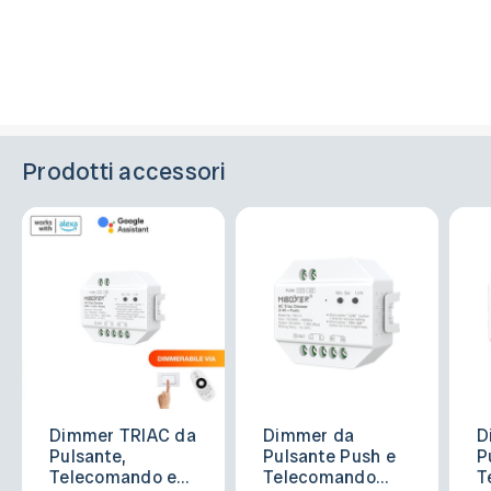
Prodotti accessori
Dimmer TRIAC da
Dimmer da
D
Pulsante,
Pulsante Push e
P
Telecomando e
Telecomando
T