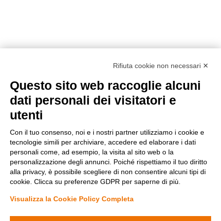
Rifiuta cookie non necessari ✕
Questo sito web raccoglie alcuni
Metodi di pagamento
dati personali dei visitatori e
utenti
Con il tuo consenso, noi e i nostri partner utilizziamo i cookie e
tecnologie simili per archiviare, accedere ed elaborare i dati
personali come, ad esempio, la visita al sito web o la
personalizzazione degli annunci. Poiché rispettiamo il tuo diritto
Condizioni di vendita
alla privacy, è possibile scegliere di non consentire alcuni tipi di
Privacy Policy
cookie. Clicca su preferenze GDPR per saperne di più.
Cookie Policy
Modifica preferenze Cookie
Visualizza la Cookie Policy Completa
Diminuisci
Aumenta
la
la