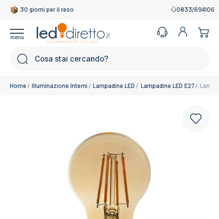
30 giorni per il reso
Garanzia Italiana
0833/694106
Cerca
Home
Illuminazione Interni
Lampadine LED
Lampadine LED E27
Lampad
Colore: