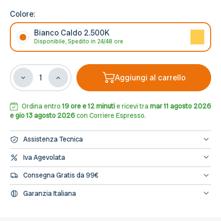
Colore:
Bianco Caldo 2.500K
Disponibile, Spedito in 24/48 ore
Aggiungi al carrello
Diminuisci
Aumenta
la
la
quantità
quantità
di
di
Ordina entro
19 ore e 12 minuti
e ricevi tra
mar 11 agosto 2026
Lampada
Lampada
e gio 13 agosto 2026
con Corriere Espresso.
LED
LED
E27
E27
Assistenza Tecnica
6W
6W
a
a
Hai bisogno di assistenza? Contattaci al numero 0833/694106
Iva Agevolata
oppure scrivici una mail a info@leddiretto.it
Filamento
Filamento
Se hai diritto all'IVA agevolata o alla detrazione fiscale puoi
Ambrata,
Ambrata,
Consegna Gratis da 99€
concludere l'ordine direttamente dal sito segnalandolo nelle note
Dimmerabile
Dimmerabile
dell'ordine e provvederemo a fatturare e rettificare il pagamento
Spedizione gratuita sugli ordini di importo minimo 99€
-
-
Garanzia Italiana
A60
A60
L’assistenza per tutti i prodotti avviene in Italia, il nostro servizio
post-vendita è a tua disposizione.