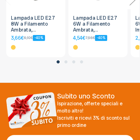
Lampada LED E27
Lampada LED E27
L
8W a Filamento
6W a Filamento
6
Ambrata,
Ambrata,
l
Dimmerabile - A60
Dimmerabile - G95
A
3,66€
4,54€
2
6,10€
-40%
7,56€
-40%
Subito uno Sconto
Ispirazione, offerte speciali e
molto altro!
Iscriviti e ricevi 3% di sconto sul
primo ordine