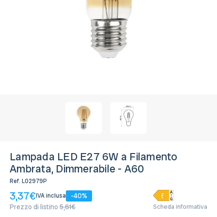
Bianco Caldo 2.500K
Disponibile, Spedito in 24/48 ore
Lampada LED E27 6W a Filamento
Ambrata, Dimmerabile - A60
Ref.
L02979P
3,37€
-40%
IVA inclusa
Prezzo di listino
5,61€
Scheda informativa