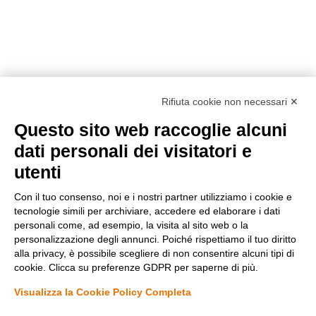
Rifiuta cookie non necessari ✕
Questo sito web raccoglie alcuni
Metodi di pagamento
dati personali dei visitatori e
utenti
Con il tuo consenso, noi e i nostri partner utilizziamo i cookie e
tecnologie simili per archiviare, accedere ed elaborare i dati
personali come, ad esempio, la visita al sito web o la
personalizzazione degli annunci. Poiché rispettiamo il tuo diritto
Condizioni di vendita
alla privacy, è possibile scegliere di non consentire alcuni tipi di
Privacy Policy
cookie. Clicca su preferenze GDPR per saperne di più.
Cookie Policy
Modifica preferenze Cookie
Visualizza la Cookie Policy Completa
Diminuisci
Aumenta
la
la