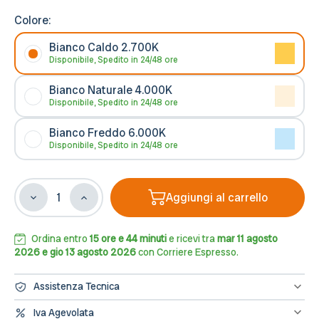
Colore:
Bianco Caldo 2.700K
Disponibile, Spedito in 24/48 ore
Bianco Naturale 4.000K
Disponibile, Spedito in 24/48 ore
Bianco Freddo 6.000K
Disponibile, Spedito in 24/48 ore
Aggiungi al carrello
Diminuisci
Aumenta
la
la
quantità
quantità
di
di
Ordina entro
15 ore e 44 minuti
e ricevi tra
mar 11 agosto
Lampada
Lampada
2026 e gio 13 agosto 2026
con Corriere Espresso.
LED
LED
SOTTILE
SOTTILE
Assistenza Tecnica
E27
E27
9W,
9W,
Hai bisogno di assistenza? Contattaci al numero 0833/694106
Iva Agevolata
oppure scrivici una mail a info@leddiretto.it
T37,
T37,