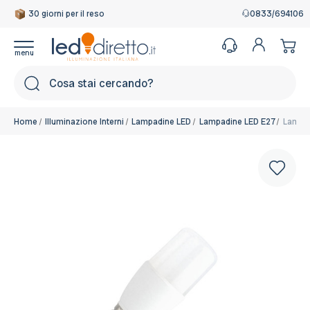
30 giorni per il reso
Garanzia Italiana
0833/694106
Cerca
Home
Illuminazione Interni
Lampadine LED
Lampadine LED E27
Lampad
Colore:
Bianco Caldo 2.700K
Disponibile, Spedito in 24/48 ore