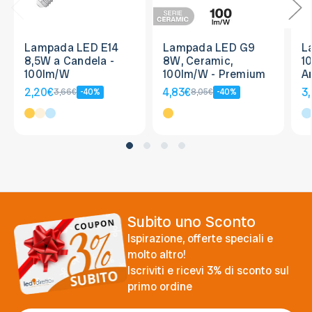
Lampada LED E14
Lampada LED G9
L
8,5W a Candela -
8W, Ceramic,
1
100lm/W
100lm/W - Premium
A
2,20€
4,83€
3
3,66€
-40%
8,05€
-40%
Subito uno Sconto
Ispirazione, offerte speciali e
molto altro!
Iscriviti e ricevi 3% di sconto sul
primo ordine