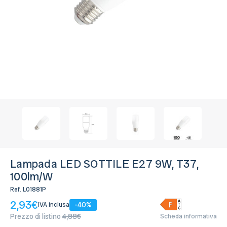
Bianco Naturale 4.000K
Disponibile, Spedito in 24/48 ore
Bianco Freddo 6.000K
Disponibile, Spedito in 24/48 ore
Lampada LED SOTTILE E27 9W, T37,
100lm/W
Ref.
L01881P
2,93€
-40%
IVA inclusa
Prezzo di listino
4,88€
Scheda informativa