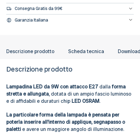
Se hai diritto all'IVA agevolata o alla detrazione fiscale puoi
100lm/W
100lm/W
Consegna Gratis da 99€
concludere l'ordine direttamente dal sito segnalandolo nelle note
dell'ordine e provvederemo a fatturare e rettificare il pagamento
Spedizione gratuita sugli ordini di importo minimo 99€
Garanzia Italiana
L’assistenza per tutti i prodotti avviene in Italia, il nostro servizio
post-vendita è a tua disposizione.
Descrizione prodotto
Scheda tecnica
Downloa
Descrizione prodotto
Lampadina LED da 9W con attacco E27
dalla
forma
stretta e allungata
, dotata di un ampio fascio luminoso
e di affidabili e duraturi chip
LED OSRAM
.
La particolare forma della lampada è pensata per
poterla inserire all'interno di applique, segnapasso o
paletti
e avere un maggiore angolo di illuminazione.