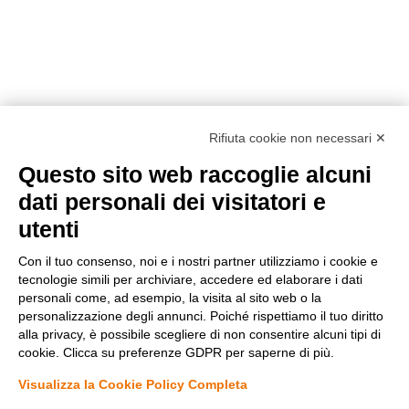
Rifiuta cookie non necessari ✕
Questo sito web raccoglie alcuni
Metodi di pagamento
dati personali dei visitatori e
utenti
Con il tuo consenso, noi e i nostri partner utilizziamo i cookie e
tecnologie simili per archiviare, accedere ed elaborare i dati
personali come, ad esempio, la visita al sito web o la
personalizzazione degli annunci. Poiché rispettiamo il tuo diritto
Condizioni di vendita
alla privacy, è possibile scegliere di non consentire alcuni tipi di
Privacy Policy
cookie. Clicca su preferenze GDPR per saperne di più.
Cookie Policy
Modifica preferenze Cookie
Visualizza la Cookie Policy Completa
Diminuisci
Aumenta