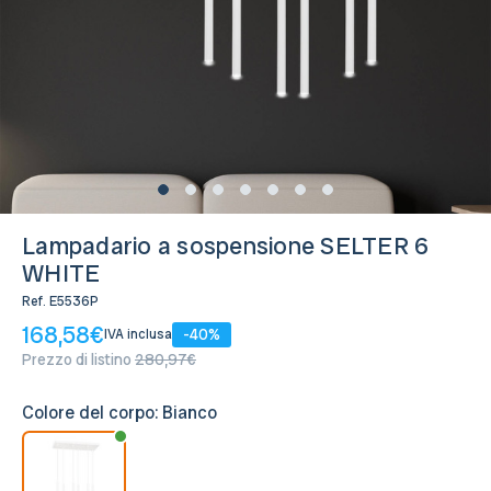
2 Disponibili, Spedito in 24/48 ore
Lampadario a sospensione SELTER 6
WHITE
Ref.
E5536P
168,58€
-40%
IVA inclusa
Prezzo di listino
280,97€
Colore del corpo:
Bianco