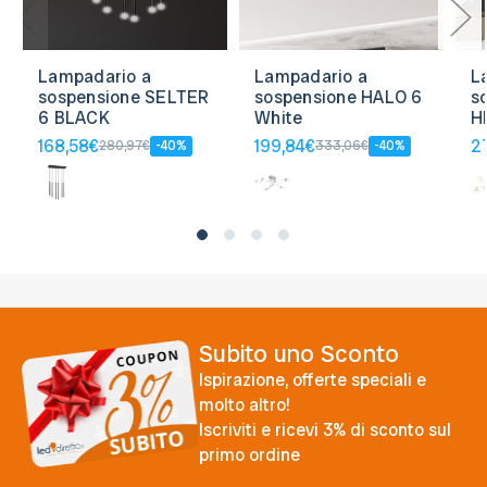
Lampadario a
Lampadario a
L
sospensione SELTER
sospensione HALO 6
s
6 BLACK
White
H
168,58€
199,84€
2
280,97€
-40%
333,06€
-40%
Subito uno Sconto
Ispirazione, offerte speciali e
molto altro!
Iscriviti e ricevi 3% di sconto sul
primo ordine