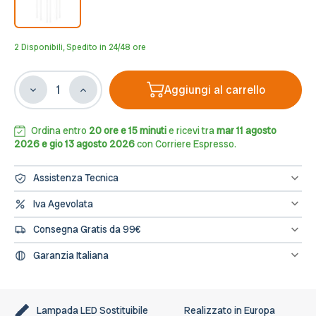
2 Disponibili, Spedito in 24/48 ore
Aggiungi al carrello
Diminuisci
Aumenta
la
la
quantità
quantità
di
di
Ordina entro
20 ore e 15 minuti
e ricevi tra
mar 11 agosto
Lampadario
Lampadario
2026 e gio 13 agosto 2026
con Corriere Espresso.
a
a
sospensione
sospensione
Assistenza Tecnica
SELTER
SELTER
6
6
Hai bisogno di assistenza? Contattaci al numero 0833/694106
Iva Agevolata
oppure scrivici una mail a info@leddiretto.it
WHITE
WHITE
Se hai diritto all'IVA agevolata o alla detrazione fiscale puoi
Consegna Gratis da 99€
concludere l'ordine direttamente dal sito segnalandolo nelle note
dell'ordine e provvederemo a fatturare e rettificare il pagamento
Spedizione gratuita sugli ordini di importo minimo 99€
Garanzia Italiana
L’assistenza per tutti i prodotti avviene in Italia, il nostro servizio
post-vendita è a tua disposizione.
Lampada LED Sostituibile
Realizzato in Europa