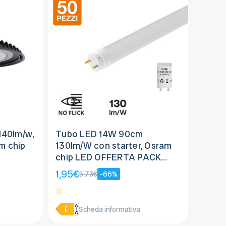
140lm/w,
Tubo LED 14W 90cm
m chip
130lm/W con starter, Osram
chip LED OFFERTA PACK
50pz
1,95€
5,73€
-66%
Scheda informativa