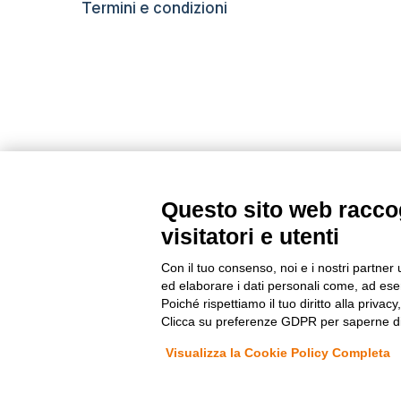
Termini e condizioni
Questo sito web raccog
Metodi di pagamento
visitatori e utenti
Con il tuo consenso, noi e i nostri partner 
ed elaborare i dati personali come, ad esem
Poiché rispettiamo il tuo diritto alla privacy
© 2026 LEDdiretto.it
Credits
Clicca su preferenze GDPR per saperne di
Fenyx Italia SRL - Sede operativa: Ugento (LE) 73059 Via de
Visualizza la Cookie Policy Completa