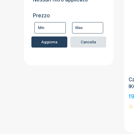
Prezzo
Aggiorna
Cancella
C
IK
1