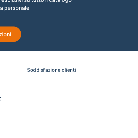
ta personale
zioni
Soddisfazione clienti
t