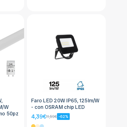
,
Faro LED 20W IP65, 125lm/W
LM/W
- con OSRAM chip LED
mo 50pz
4,39€
11,59€
-62%