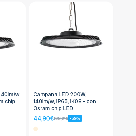
140lm/w,
Campana LED 200W,
m chip
140lm/w, IP65, IK08 - con
Osram chip LED
44,90€
108,21€
-59%