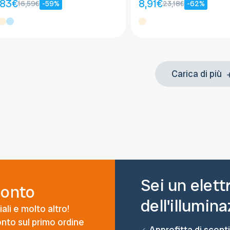
,83€
8,91€
16,59€
-59%
23,18€
-62%
Carica di più
Sei un elett
conto
dell'illumin
ali e molto altro!
conto sul primo ordine
Approfitta di sconti