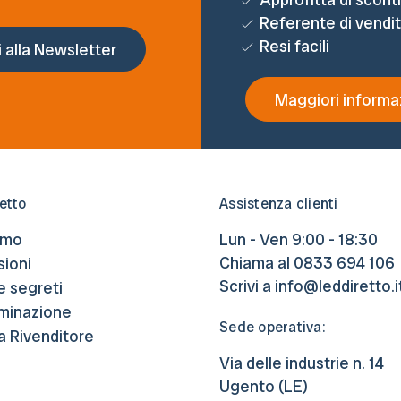
Referente di vendi
Resi facili
Maggiori informa
etto
Assistenza clienti
amo
Lun - Ven 9:00 - 18:30
Chiama al
0833 694 106
ioni
Scrivi a
info@leddiretto.i
e segreti
luminazione
Sede operativa:
a Rivenditore
Via delle industrie n. 14
Ugento (LE)