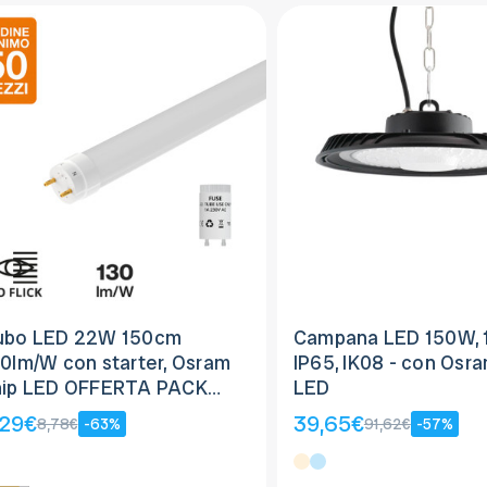
ubo LED 22W 150cm
Campana LED 150W, 
0lm/W con starter, Osram
IP65, IK08 - con Osra
hip LED OFFERTA PACK
LED
0pz
,29€
39,65€
8,78€
-63%
91,62€
-57%