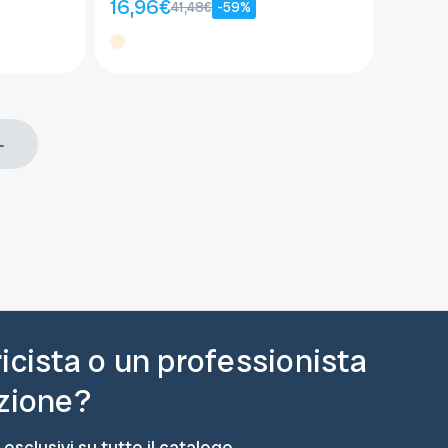
16,96€
41,48€
-59%
ricista o un professionista
azione?
 esclusivi su tutto il catalogo