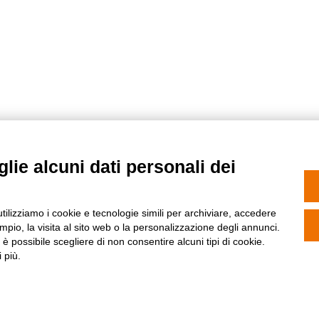
lie alcuni dati personali dei
utilizziamo i cookie e tecnologie simili per archiviare, accedere
pio, la visita al sito web o la personalizzazione degli annunci.
, è possibile scegliere di non consentire alcuni tipi di cookie.
Condizioni di vendita
Priv
 più.
lle industrie n. 14 - C.F./P.IVA 04690170750