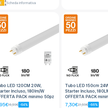
Scheda informativa
ubo LED 120CM 20W,
Tubo LED 150cm 24W
arter Incluso, 180lm/W
Starter Incluso, 180
FFERTA PACK minimo 50pz
OFFERTA PACK mini
,95€
7,30€
16,59€
-64%
21,59€
-66%