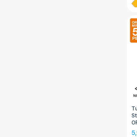
T
St
O
5