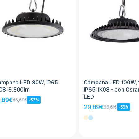
ampana LED 80W, IP65
Campana LED 100W, 
08, 8.800lm
IP65, IK08 - con Osra
LED
9,89€
46,60€
-57%
29,89€
66,61€
-55%