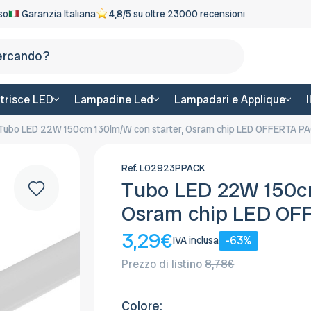
eso
Garanzia Italiana
4,8/5 su oltre 23000 recensioni
Cerca
trisce LED
Lampadine Led
Lampadari e Applique
Tubo LED 22W 150cm 130lm/W con starter, Osram chip LED OFFERTA P
Ref.
L02923PPACK
Tubo LED 22W 150cm
Osram chip LED OF
3,29€
-63%
IVA inclusa
Prezzo di listino
8,78€
Colore: