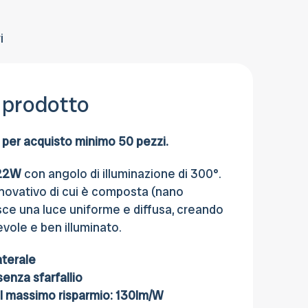
pagare anche con Contrassegno, Carta
di credito, Bonifico bancario o al Ritiro in
sede.
i
 prodotto
per acquisto minimo 50 pezzi.
 22W
con angolo di illuminazione di 300°.
nnovativo di cui è composta (nano
sce una luce uniforme e diffusa, creando
vole e ben illuminato.
aterale
senza sfarfallio
 il massimo risparmio: 130lm/W