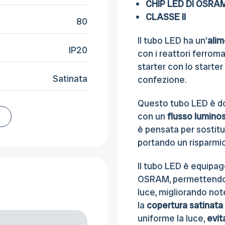
CHIP LED DI OSR
CLASSE II
80
Il tubo LED ha un'
alim
IP20
con i reattori ferro
starter con lo starter
Satinata
confezione.
Questo tubo LED è d
con un
flusso luminos
è pensata per sostitu
portando un risparmio
Il tubo LED è equipagg
OSRAM, permettendo co
luce, migliorando not
la
copertura satinata
uniforme la luce,
evi