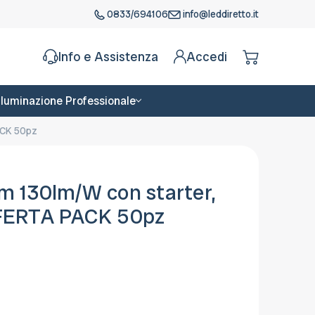
0833/694106
info@leddiretto.it
Info e Assistenza
Accedi
Illuminazione Professionale
ACK 50pz
 130lm/W con starter,
FERTA PACK 50pz