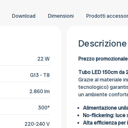
50pz
50pz
provvederemo a fatturare e rettificare il
entro 30 giorni dalla consegna.
pagamento
Download
Dimensioni
Prodotti accessor
Descrizione
22 W
Prezzo promozionale 
Tubo LED 150cm da
G13 - T8
Grazie al materiale i
tecnologico) garanti
2.860 lm
un ambiente conforte
300°
Alimentazione unil
No-flickering: luce 
Alta efficienza per
220-240 V