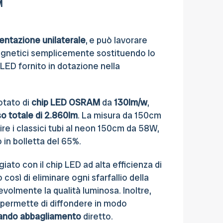
AM
entazione unilaterale
, e può lavorare
magnetici semplicemente sostituendo lo
 LED fornito in dotazione nella
otato di
chip LED OSRAM
da
130lm/w
,
o totale di 2.860lm
. La misura da 150cm
ire i classici tubi al neon 150cm da 58W,
 in bolletta del 65%.
iato con il chip LED ad alta efficienza di
sì di eliminare ogni sfarfallio della
evolmente la qualità luminosa. Inoltre,
permette di diffondere in modo
tando abbagliamento
diretto.