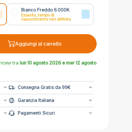
Bianco Freddo 6.000K
Esaurito, tempo di
riassortimento non definito
Aggiungi al carrello
ricevi tra
lun 10 agosto 2026 e mer 12 agosto
Consegna Gratis da 99€
l
Spedizione gratuita sugli ordini di importo
Garanzia Italiana
na
minimo 99€
L’assistenza per tutti i prodotti avviene in
Pagamenti Sicuri
Italia, il nostro servizio post-vendita è a
tua disposizione.
Le transazioni avvengono su sistemi
ati
protetti come PayPal o Banca Sella. Puoi