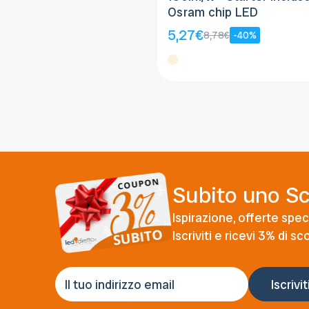
Osram chip LED
5,27€
8,78€
-40%
Subito uno S
Ispirazione, offerte speci
Iscriviti e ricevi 3% di s