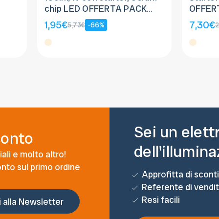
chip LED OFFERTA PACK
OFFERT
50pz
1,95€
7,30€
5,73€
-66%
2
Sei un elett
conto
dell'illumin
ali e molto altro!
conto sul primo ordine
Approfitta di sconti
Referente di vendi
Resi facili