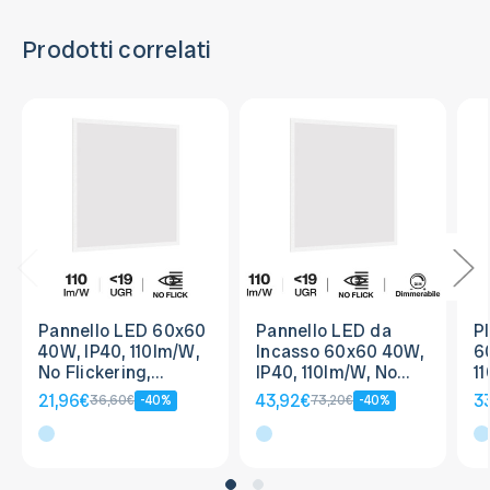
Prodotti correlati
Pannello LED 60x60
Pannello LED da
P
40W, IP40, 110lm/W,
Incasso 60x60 40W,
6
No Flickering,
IP40, 110lm/W, No
1
UGR19, CLASSE II
Flickering, UGR19 -
F
21,96€
43,92€
3
36,60€
-40%
73,20€
-40%
DIMMERABILE
A