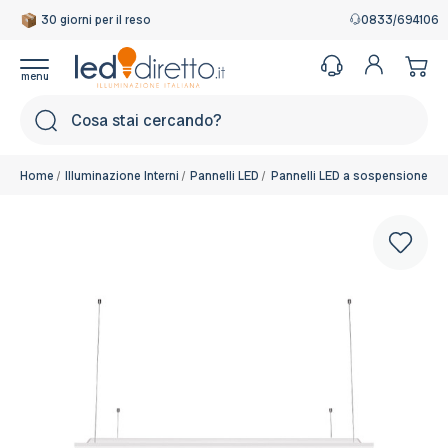
30 giorni per il reso
Garanzia Italiana
0833/694106
Cerca
Home
Illuminazione Interni
Pannelli LED
Pannelli LED a sospensione
P