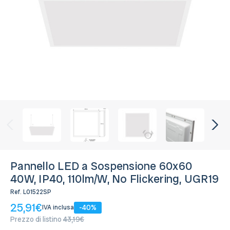
Colore:
Bianco Freddo 5.700K
Disponibile, Spedito in 24/48 ore
Pannello LED a Sospensione 60x60
40W, IP40, 110lm/W, No Flickering, UGR19
Ref.
L01522SP
25,91€
-40%
IVA inclusa
Prezzo di listino
43,19€