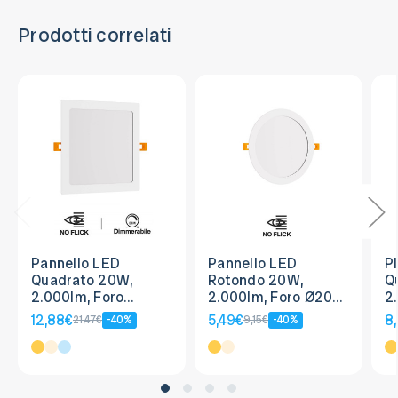
Prodotti correlati
Pannello LED
Pannello LED
P
Quadrato 20W,
Rotondo 20W,
Q
2.000lm, Foro
2.000lm, Foro Ø205-
2
205x205mm, Osram
210mm, Osram chip
2
12,88€
5,49€
8
21,47€
-40%
9,15€
-40%
LED, Dimmerabile
LED
c