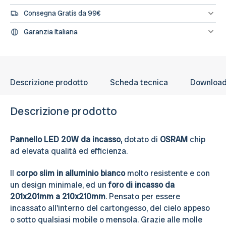
Se hai diritto all'IVA agevolata o alla detrazione fiscale puoi
205x205mm,
205x205mm,
Consegna Gratis da 99€
concludere l'ordine direttamente dal sito segnalandolo nelle note
Osram
Osram
dell'ordine e provvederemo a fatturare e rettificare il pagamento
Spedizione gratuita sugli ordini di importo minimo 99€
chip
chip
Garanzia Italiana
LED
LED
L’assistenza per tutti i prodotti avviene in Italia, il nostro servizio
post-vendita è a tua disposizione.
Descrizione prodotto
Scheda tecnica
Downloa
Descrizione prodotto
Pannello LED 20W da incasso
, dotato di
OSRAM
chip
ad elevata qualità ed efficienza.
Il
corpo slim in alluminio bianco
molto resistente e con
un design minimale, ed un
foro di incasso da
201x201mm a 210x210mm
. Pensato per essere
incassato all'interno del cartongesso, del cielo appeso
o sotto qualsiasi mobile o mensola. Grazie alle molle