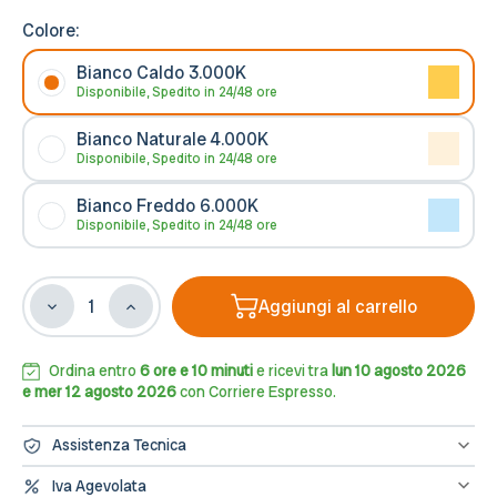
Colore:
Bianco Caldo 3.000K
Disponibile, Spedito in 24/48 ore
Bianco Naturale 4.000K
Disponibile, Spedito in 24/48 ore
Bianco Freddo 6.000K
Disponibile, Spedito in 24/48 ore
Aggiungi al carrello
Diminuisci
Aumenta
la
la
quantità
quantità
di
di
Ordina entro
6 ore e 10 minuti
e ricevi tra
lun 10 agosto 2026
Pannello
Pannello
e mer 12 agosto 2026
con Corriere Espresso.
LED
LED
Quadrato
Quadrato
Assistenza Tecnica
20W,
20W,
2.000lm,
2.000lm,
Hai bisogno di assistenza? Contattaci al numero 0833/694106
Iva Agevolata
oppure scrivici una mail a info@leddiretto.it
Foro
Foro