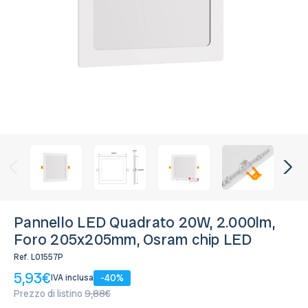
Bianco Caldo 3.000K
Disponibile, Spedito in 24/48 ore
Bianco Naturale 4.000K
Disponibile, Spedito in 24/48 ore
Bianco Freddo 6.000K
Disponibile, Spedito in 24/48 ore
Pannello LED Quadrato 20W, 2.000lm,
Foro 205x205mm, Osram chip LED
Ref.
L01557P
5,93€
-40%
IVA inclusa
Prezzo di listino
9,88€