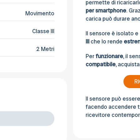
permette di ricaricarl
per
smartphone
. Graz
Movimento
carica può durare a
Classe III
Il sensore è isolato e
III
che lo rende
estre
2 Metri
Per
funzionare
, il se
compatibile
, acquist
R
Il sensore può esser
facendo accendere tu
ricevitore contempo