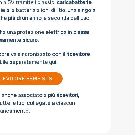
o a 5V tramite i classici
caricabatterie
ie alla batteria a ioni di litio, una singola
nche
più di un anno
, a seconda dell'uso.
 ha una protezione elettrica in
classe
mamente
sicuro
.
nsore va sincronizzato con il
ricevitore
abile separatamente qui:
ICEVITORE SERIE STS
e anche associato a
più ricevitori
,
tte le luci collegate a ciascun
raneamente.