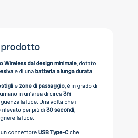
pagare anche con Contrassegno, Carta
di credito, Bonifico bancario o al Ritiro in
sede.
 prodotto
 Wireless dal design minimale
, dotato
esiva
e di una
batteria
a lunga durata
.
ostigli
e
zone di passaggio
, è in grado di
 umano in un'area di circa
3m
uenza la luce. Una volta che il
rilevato per più di
30 secondi
,
egnere la luce.
i un connettore
USB Type-C
che