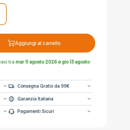
Aggiungi al carrello
cevi tra
mar 11 agosto 2026 e gio 13 agosto
Consegna Gratis da 99€
l
Spedizione gratuita sugli ordini di importo
Garanzia Italiana
na
minimo 99€
L’assistenza per tutti i prodotti avviene in
Pagamenti Sicuri
Italia, il nostro servizio post-vendita è a
tua disposizione.
Le transazioni avvengono su sistemi
ati
protetti come PayPal o Banca Sella. Puoi