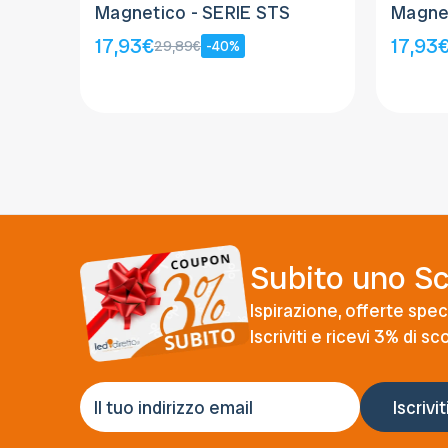
Magnetico - SERIE STS
Magnet
17,93€
17,93
29,89€
-40%
Subito uno S
Ispirazione, offerte speci
Iscriviti e ricevi 3% di s