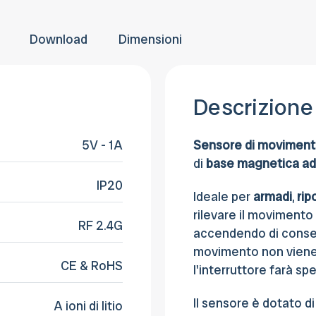
provvederemo a fatturare e rettificare il
entro 30 giorni dalla consegna.
pagamento
Download
Dimensioni
Descrizione
5V - 1A
Sensore di movimento
di
base magnetica
ad
IP20
Ideale per
armadi
,
rip
rilevare il movimento
RF 2.4G
accendendo di conseg
movimento non viene 
CE & RoHS
l'interruttore farà sp
Il sensore è dotato d
A ioni di litio