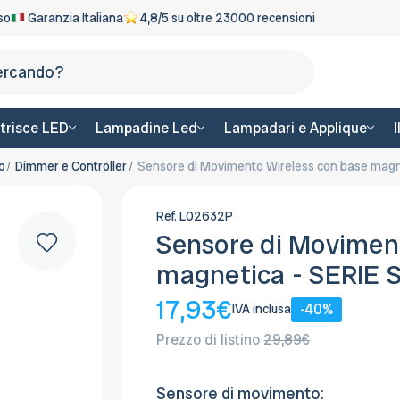
eso
Garanzia Italiana
4,8/5 su oltre 23000 recensioni
Cerca
trisce LED
Lampadine Led
Lampadari e Applique
o
Dimmer e Controller
Sensore di Movimento Wireless con base magn
Ref.
L02632P
Sensore di Movimen
magnetica - SERIE 
17,93€
-40%
IVA inclusa
Prezzo di listino
29,89€
Sensore di movimento: