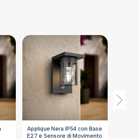
n
Applique Nera IP54 con Base
Appliqu
E27 e Sensore di Movimento
Base E2