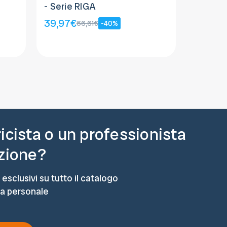
- Serie RIGA
Movimen
39,97€
39,97€
66,61€
-40%
ricista o un professionista
azione?
 esclusivi su tutto il catalogo
ta personale