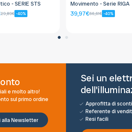
ico - SERIE STS
Movimento - Serie RIGA
€
39,97€
29,89€
-40%
66,61€
-40%
Sei un elett
conto
dell'illumin
ali e molto altro!
conto sul primo ordine
Approfitta di sconti
Referente di vendi
Resi facili