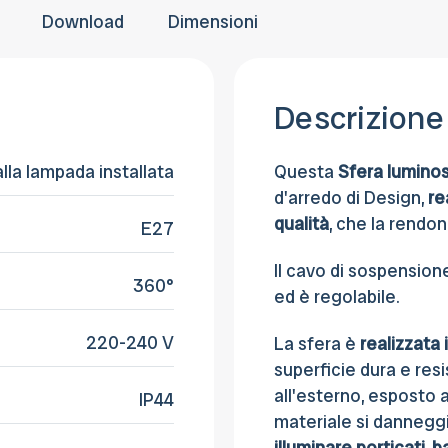
Download
Dimensioni
Descrizione
alla lampada installata
Questa
Sfera lumino
d'arredo di Design,
re
qualità
, che la rendo
E27
Il cavo di sospension
360°
ed è regolabile.
220-240 V
La sfera è
realizzata 
superficie dura e res
all'esterno, esposto a
IP44
materiale si danneggi o
illuminare porticati, b