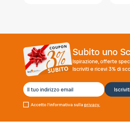
Subito uno S
Ispirazione, offerte speci
Iscriviti e ricevi 3% di s
Accetto l'informativa sulla
privacy.