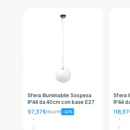
Sfera Illuminabile Sospesa
Sfera 
IP44 da 40cm con base E27
IP44 d
97,37€
118,57
162,27€
-40%