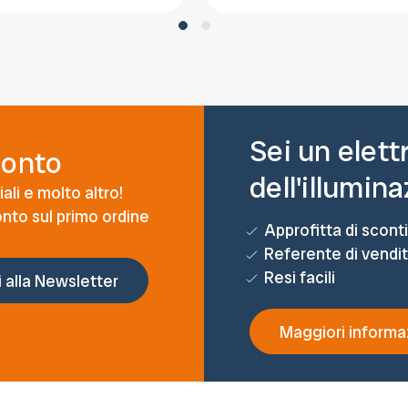
Sei un elett
conto
dell'illumin
ali e molto altro!
conto sul primo ordine
Approfitta di sconti
Referente di vendi
Resi facili
Maggiori informa