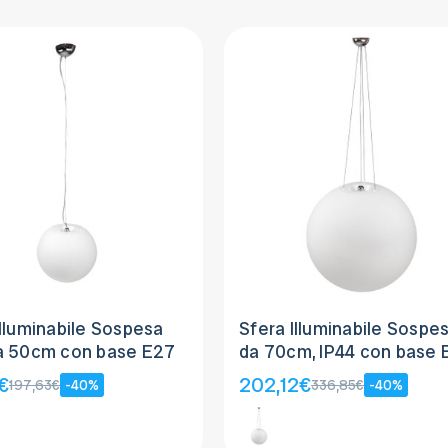
Illuminabile Sospesa
Sfera Illuminabile Sospe
a 50cm con base E27
da 70cm, IP44 con base 
€
202,12€
197,63€
-40%
336,85€
-40%