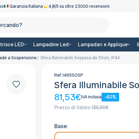
eso
Garanzia Italiana
4,8/5 su oltre 23000 recensioni
Cerca
trisce LED
Lampadine Led
Lampadari e Applique
ade a Sospensione
Sfera Illuminabile Sospesa da 30cm, IP44
Ref.
1465SOSP
Sfera Illuminabile 
81,53€
-40%
IVA inclusa
Prezzo di listino
135,90€
Base: