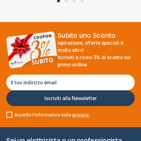
Subito uno Sconto
Ispirazione, offerte speciali e
molto altro!
Iscriviti e ricevi 3% di sconto sul
primo ordine
Accetto l'informativa sulla
privacy.
Sei un elettricista o un professionista