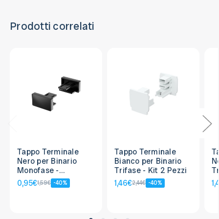
Prodotti correlati
Tappo Terminale
Tappo Terminale
T
Nero per Binario
Bianco per Binario
N
Monofase -
Trifase - Kit 2 Pezzi
Tr
Confezione 2 Pezzi
0,95€
1,46€
1,
1,59€
-40%
2,44€
-40%