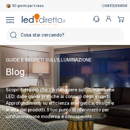
30 giorni per il reso
Garanzia Italiana
0833/694106
Cerca
GUIDE E SEGRETI SULL’ILLUMINAZIONE
Blog
Scopri tutto ciò che c'è da sapere sull'illuminazione
LED: dalle guide pratiche ai consigli degli esperti.
Approfondimenti su efficienza energetica, design e
scelta dei prodotti. Il tuo punto di riferimento per
un'illuminazione moderna e consapevole.