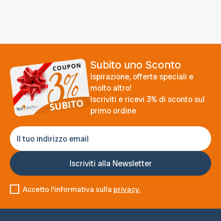
Subito uno Sconto
Ispirazione, offerte speciali e
molto altro!
Iscriviti e ricevi 3% di sconto sul
primo ordine
Accetto l'informativa sulla
privacy.