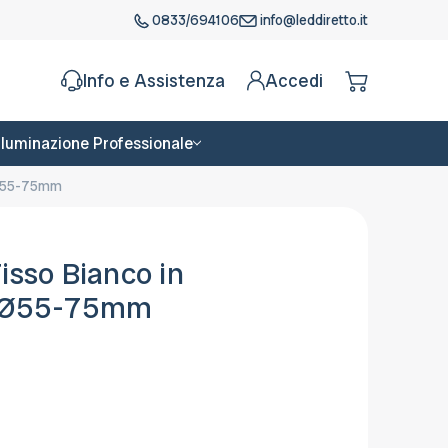
0833/694106
info@leddiretto.it
Info e Assistenza
Accedi
Illuminazione Professionale
o Ø55-75mm
isso Bianco in
ro Ø55-75mm