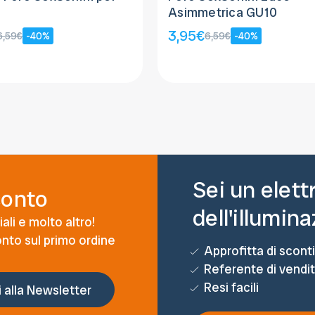
Asimmetrica GU10
3,95€
6,59€
-40%
6,59€
-40%
Sei un elett
conto
dell'illumin
ali e molto altro!
conto sul primo ordine
Approfitta di sconti
Referente di vendi
Resi facili