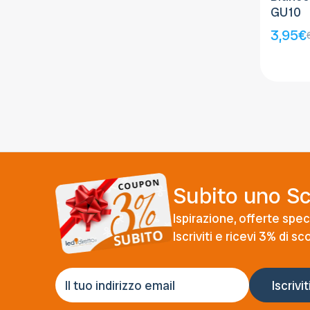
GU10
3,95€
Subito uno S
Ispirazione, offerte speci
Iscriviti e ricevi 3% di s