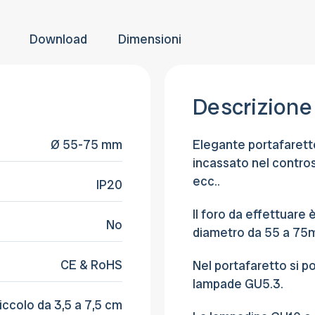
provvederemo a fatturare e rettificare il
entro 30 giorni dalla consegna.
pagamento
Download
Dimensioni
Descrizione
Ø 55-75 mm
Elegante portafaret
incassato nel contros
ecc..
IP20
Il foro da effettuare 
No
diametro da 55 a 75
CE & RoHS
Nel portafaretto si 
lampade GU5.3.
iccolo da 3,5 a 7,5 cm