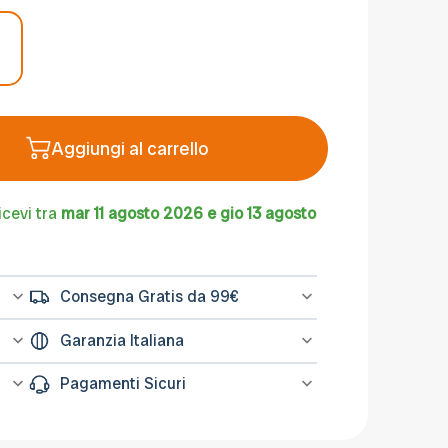
Aggiungi al carrello
icevi tra
mar 11 agosto 2026 e gio 13 agosto
Consegna Gratis da 99€
l
Spedizione gratuita sugli ordini di importo
Garanzia Italiana
na
minimo 99€
L’assistenza per tutti i prodotti avviene in
Pagamenti Sicuri
Italia, il nostro servizio post-vendita è a
tua disposizione.
Le transazioni avvengono su sistemi
ati
protetti come PayPal o Banca Sella. Puoi