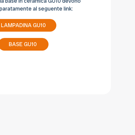
la base in ceramica GU10 devono
paratamente al seguente link:
LAMPADINA GU10
BASE GU10