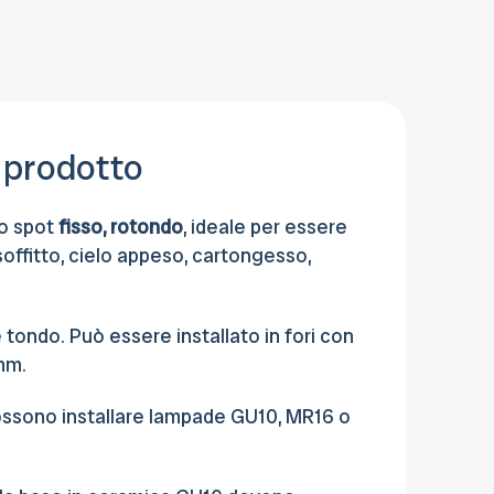
pagare anche con Contrassegno, Carta
di credito, Bonifico bancario o al Ritiro in
sede.
 prodotto
to spot
fisso, rotondo
, ideale per essere
offitto, cielo appeso, cartongesso,
è tondo. Può essere installato in fori con
mm.
possono installare lampade GU10, MR16 o