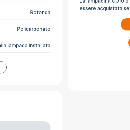
La lampadina GU10 e 
essere acquistata se
Rotonda
Policarbonato
alla lampada installata