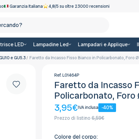
eso
Garanzia Italiana
4,8/5 su oltre 23000 recensioni
Cerca
trisce LED
Lampadine Led
Lampadari e Applique
 GU10 e GU5.3
Faretto da Incasso Fisso Bianco in Policarbonato, For
Ref.
L01464P
Faretto da Incasso F
Policarbonato, Fo
3,95€
-40%
IVA inclusa
Prezzo di listino
6,59€
Colore del corpo: