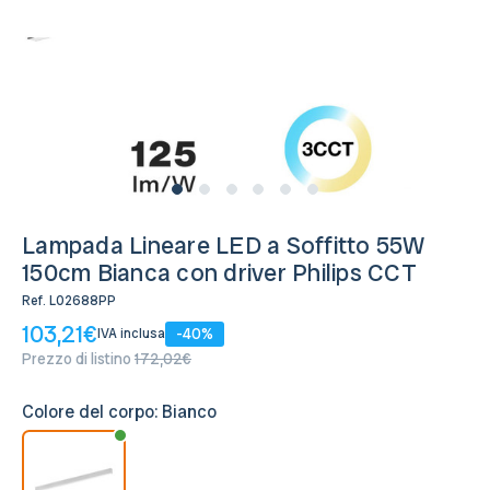
Disponibile, Spedito in 24/48 ore
Lampada Lineare LED a Soffitto 55W
150cm Bianca con driver Philips CCT
Ref.
L02688PP
103,21€
-40%
IVA inclusa
Prezzo di listino
172,02€
Colore del corpo:
Bianco