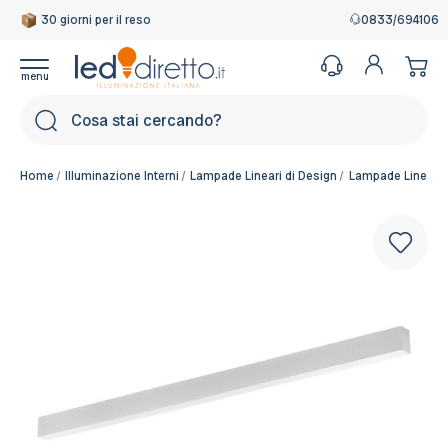
30 giorni per il reso
Garanzia Italiana
0833/694106
Cerca
Home
Illuminazione Interni
Lampade Lineari di Design
Lampade Lineari a
Colore del corpo:
Bianco