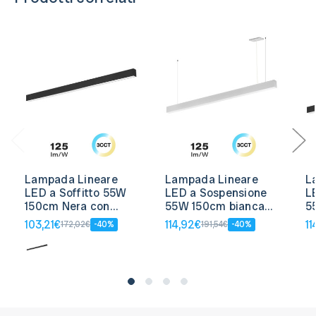
Lampada Lineare
Lampada Lineare
L
LED a Soffitto 55W
LED a Sospensione
L
150cm Nera con
55W 150cm bianca
5
driver Philips
con driver Philips
dr
103,21€
114,92€
11
172,02€
-40%
191,54€
-40%