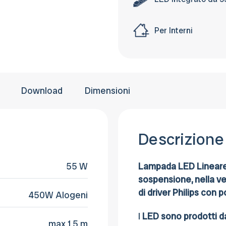
il pagamento
consegna.
Per Interni
Download
Dimensioni
Descrizione
55 W
Lampada LED Lineare 
sospensione, nella ve
di driver Philips con 
450W Alogeni
I
LED sono prodotti 
max 1,5 m