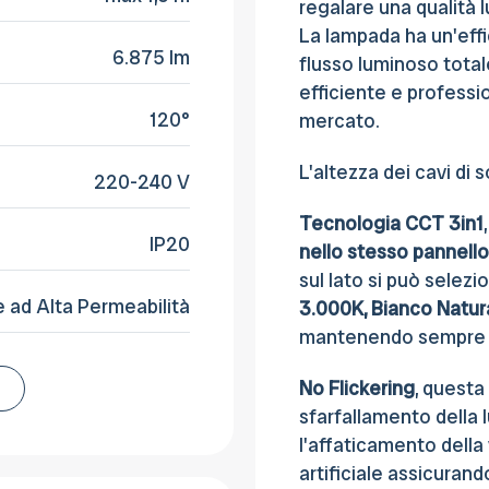
regalare una qualità 
La lampada ha un'eff
6.875 lm
flusso luminoso total
efficiente e professio
120°
mercato.
L'altezza dei cavi di 
220-240 V
Tecnologia CCT 3in1
IP20
nello stesso pannello
sul lato si può selezio
e ad Alta Permeabilità
3.000K, Bianco Natur
mantenendo sempre l
No Flickering
, questa
sfarfallamento della l
l'affaticamento della 
artificiale assicurand