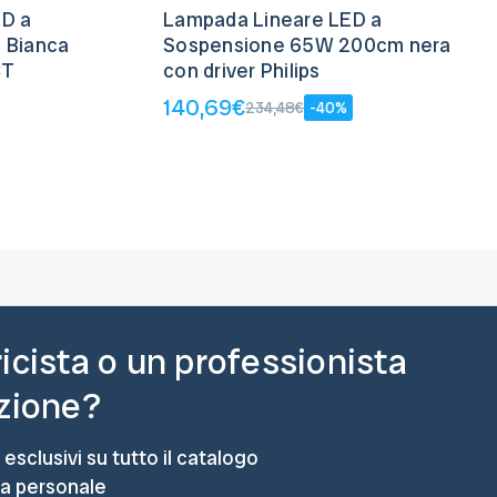
ED a
Lampada Lineare LED a
 Bianca
Sospensione 65W 200cm nera
CT
con driver Philips
140,69€
234,48€
-40%
ricista o un professionista
azione?
 esclusivi su tutto il catalogo
ta personale