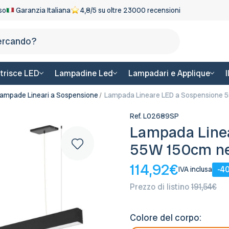
eso
Garanzia Italiana
4,8/5 su oltre 23000 recensioni
Cerca
trisce LED
Lampadine Led
Lampadari e Applique
ampade Lineari a Sospensione
Lampada Lineare LED a Sospensione 55
Ref.
L02689SP
Lampada Line
55W 150cm ner
114,92€
-4
IVA inclusa
Prezzo di listino
191,54€
Colore del corpo: