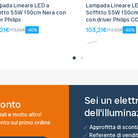
pada Lineare LED a
Lampada Lineare L
fitto 55W 150cm Nera con
Soffitto 55W 150cm
er Philips
con driver Philips C
,21€
103,21€
172,02€
-40%
172,02€
-40%
Sei un elett
conto
dell'illumin
ali e molto altro!
conto sul primo ordine
Approfitta di sconti
Referente di vendi