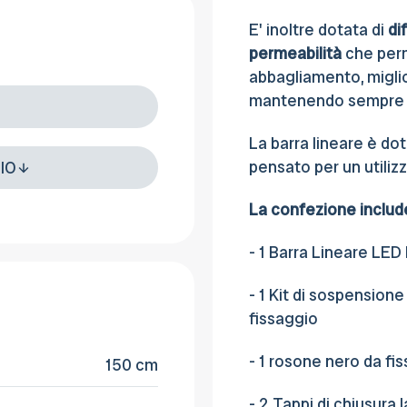
E' inoltre dotata di
di
permeabilità
che perme
abbagliamento, miglio
mantenendo sempre u
La barra lineare è do
pensato per un utiliz
IO
La confezione includ
- 1 Barra Lineare LED
- 1 Kit di sospensione
fissaggio
- 1 rosone nero da fis
150 cm
- 2 Tappi di chiusura