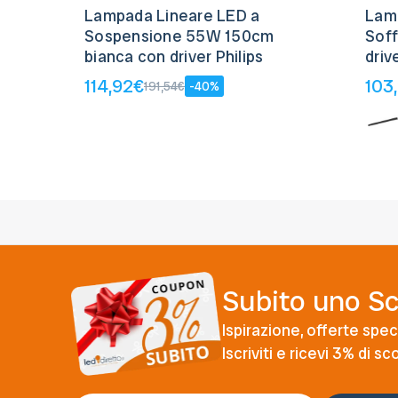
Lampada Lineare LED a
Lam
Sospensione 55W 150cm
Sof
bianca con driver Philips
driv
114,92€
103
191,54€
-40%
Subito uno S
Ispirazione, offerte speci
Iscriviti e ricevi 3% di s